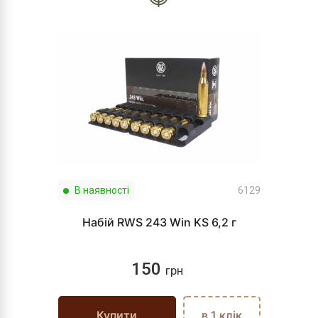
В наявності
6129
Набій RWS 243 Win KS 6,2 г
150
грн
Купити
в 1 клік