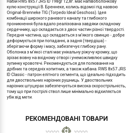
Набій RWS 8x57 JRS ID 198gr 12,8г. має напівоболонкову
кулю конструкції В. Бреннеке, колись відомої під назвою
Original-Brenneke TIG (Torpedo Ideal Geschoss). Ідея
комбінації широкого раневого каналу та глибокого
проникнення була вдало реалізована завдяки складному
сердечнику, що складається з двох частин різної твердості.
Передня частина, що складається з м'якого свинцю - добре
деформується при попаданні, а задня (твердіша) -
зберігаючи форму і масу, забезпечує глибоку рану.
Оболонка з м'якої сталі має унікальну ріжучу кромку, що
зрізає вовну на вхідному отворі і унеможливлює швидку
зупинку кровотечі. Рекомендується для полювання на
дрібних та середніх копитних, а також кабана. RWS 8x57 JRS
ID Classic - патрон елітного сегмента, що ідеально підходить
для двоствольних нарізних рушниць. У двоствольних
нарізних штуцерах забезпечується висока скорострільність,
тому що при пострілі ствол лише мінімально відхиляється
убік від мети.
РЕКОМЕНДОВАНІ ТОВАРИ