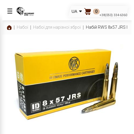
☰
0
UA
+38(050) 334-6360
Набої
Набої для нарізної зброї
Набій RWS 8x57 JRS ID 19