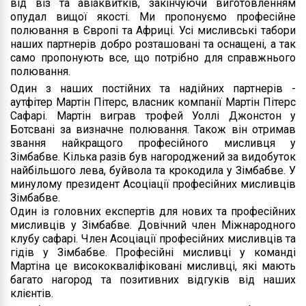
від віз та авіаквитків, закінчуючи виготовленням
опудал вищої якості. Ми пропонуємо професійне
полювання в Європі та Африці. Усі мисливські табори
наших партнерів добро розташовані та оснащені, а так
само пропонують все, що потрібно для справжнього
полювання.
Один з наших постійних та надійних партнерів -
аутфітер Мартін Пітерс, власник компанії Мартін Пітерс
Сафарі. Мартін виграв трофей Уоллі Джонстон у
Ботсвані за визначне полювання. Також він отримав
звання найкращого професійного мисливця у
Зімбабве. Кілька разів був нагороджений за видобуток
найбільшого лева, буйвола та крокодила у Зімбабве. У
минулому президент Асоціації професійних мисливців
Зімбабве.
Один із головних експертів для нових та професійних
мисливців у Зімбабве. Довічний член Міжнародного
клубу сафарі. Член Асоціації професійних мисливців та
гідів у Зімбабве. Професійні мисливці у команді
Мартіна це висококваліфіковані мисливці, які мають
багато нагород та позитивних відгуків від наших
клієнтів.