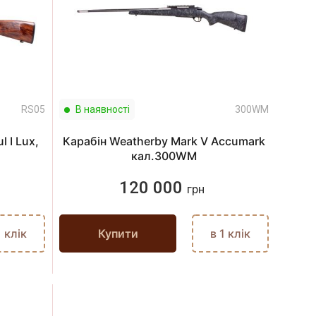
RS05
В наявності
300WM
 I Lux,
Карабін Weatherby Mark V Accumark
кал.300WM
120 000
грн
1 клік
Купити
в 1 клік