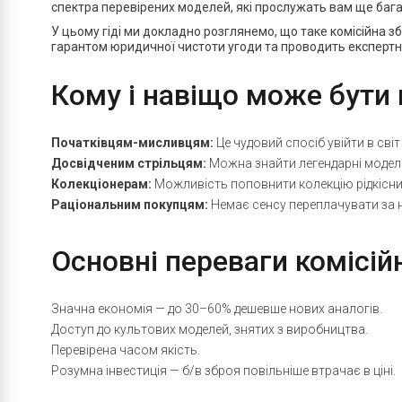
спектра перевірених моделей, які прослужать вам ще бага
У цьому гіді ми докладно розглянемо, що таке комісійна збр
гарантом юридичної чистоти угоди та проводить експертну
Кому і навіщо може бути 
Початківцям-мисливцям:
Це чудовий спосіб увійти в сві
Досвідченим стрільцям:
Можна знайти легендарні моделі,
Колекціонерам:
Можливість поповнити колекцію рідкісн
Раціональним покупцям:
Немає сенсу переплачувати за 
Основні переваги комісійн
Значна економія — до 30–60% дешевше нових аналогів.
Доступ до культових моделей, знятих з виробництва.
Перевірена часом якість.
Розумна інвестиція — б/в зброя повільніше втрачає в ціні.