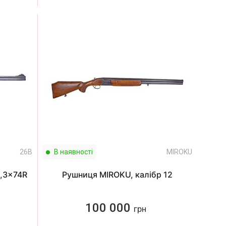
26B
В наявності
MIROKU
9,3x74R
Рушниця MIROKU, калібр 12
100 000
грн