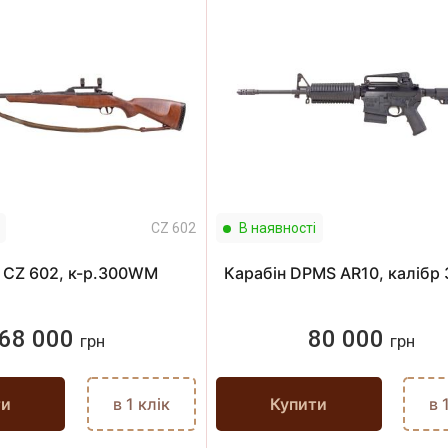
CZ 602
В наявності
 CZ 602, к-р.300WM
Карабін DPMS AR10, калібр
68 000
80 000
грн
грн
ти
в 1 клік
Купити
в 