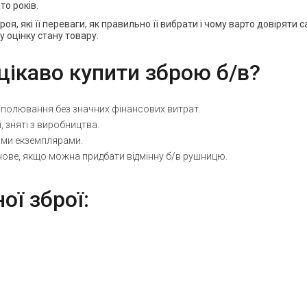
то років.
оя, які її переваги, як правильно її вибрати і чому варто довіряти
 оцінку стану товару.
цікаво купити зброю б/в?
т полювання без значних фінансових витрат.
 зняті з виробництва.
ими екземплярами.
нове, якщо можна придбати відмінну б/в рушницю.
ої зброї: