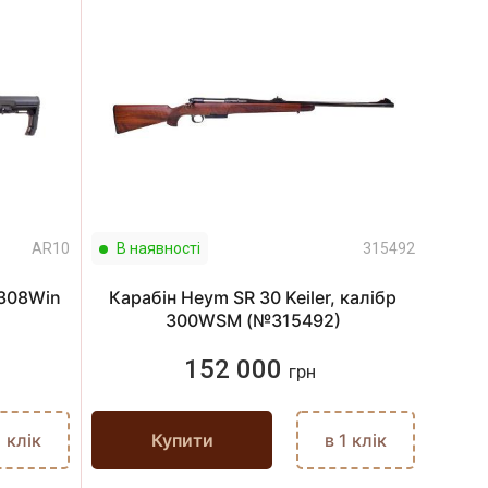
AR10
В наявності
315492
 308Win
Карабін Heym SR 30 Keiler, калібр
300WSM (№315492)
152 000
грн
1 клік
Купити
в 1 клік