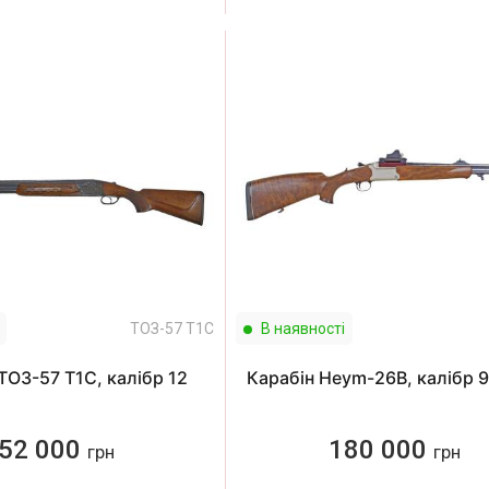
ТОЗ-57 Т1С
В наявності
ТОЗ-57 Т1С, калібр 12
Карабін Heym-26B, калібр 
52 000
180 000
грн
грн