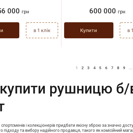
56 000
600 000
грн
грн
ти
в 1 клік
Купити
в 
1
2
3
4
5
6
7
8
9
...
 купити рушницю б/в
т
 спортсменів і колекціонерів придбати якісну зброю за значно дос
 підходу та вибору надійного продавця, такого як комісійний мага