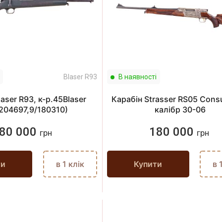
Blaser R93
В наявності
aser R93, к-р.45Blaser
Карабін Strasser RS05 Consul
204697,9/180310)
калібр 30-06
80 000
180 000
грн
грн
ти
в 1 клік
Купити
в 