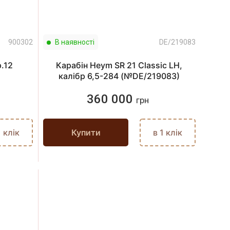
900302
В наявності
DE/219083
.12
Карабін Heym SR 21 Classic LH,
калібр 6,5-284 (№DE/219083)
360 000
грн
1 клік
Купити
в 1 клік