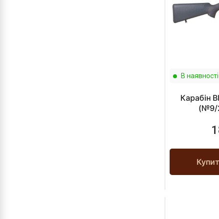
В наявності
Карабін Bl
(№9/
1
Купи