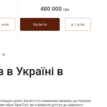
480 000
грн
1 клік
Купити
в 1 клік
13
 в Україні в
тупнішою ціною. Багато хто помилково вважає, що покупка
зин зброї Арм Еліт, ви отримуєте доступ до широкого