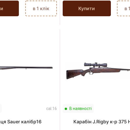
ти
в 1 клік
Купити
в 
cal.16
В наявності
ця Sauer калібр16
Карабін J.Rigby к-р 375