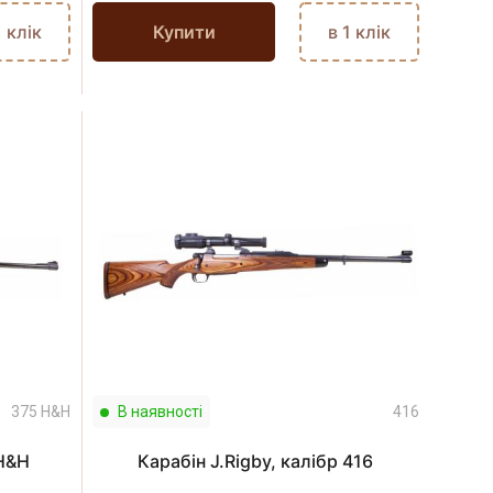
1 клік
Купити
в 1 клік
375 H&H
В наявності
416
 H&H
Карабін J.Rigby, калібр 416