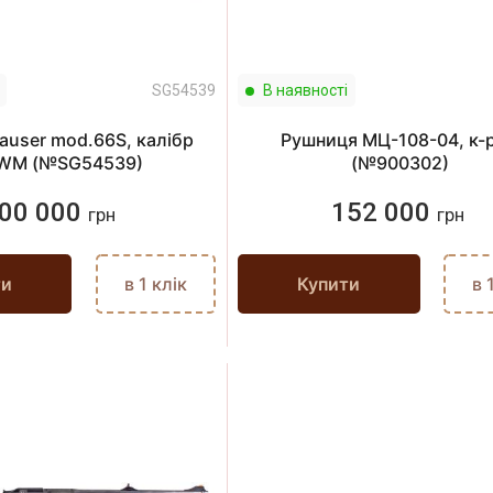
SG54539
В наявності
auser mod.66S, калібр
Рушниця МЦ-108-04, к-р
WM (№SG54539)
(№900302)
00 000
152 000
грн
грн
ти
в 1 клік
Купити
в 