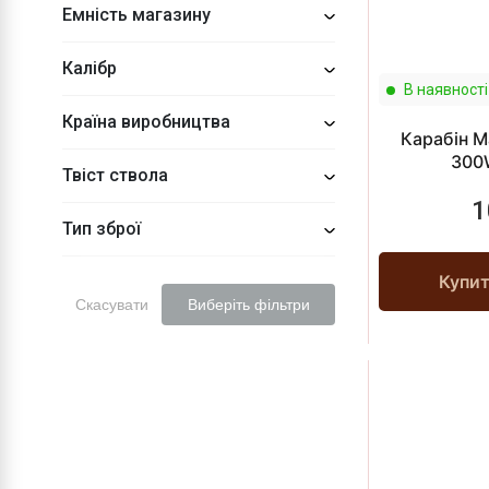
Емність магазину
Калібр
В наявності
Країна виробництва
Карабін M
300
Твіст ствола
1
Тип зброї
Купи
Скасувати
Виберіть фільтри