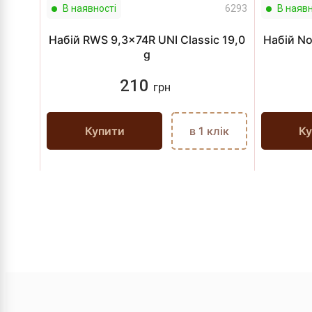
В наявності
6293
В наявн
Набій RWS 9,3x74R UNI Classic 19,0
Набій No
g
210
грн
Купити
в 1 клік
Ку