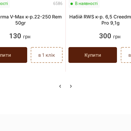
ості
6586
В наявності
rma V-Max к-р.22-250 Rem
Набій RWS к-р. 6,5 Creedm
50gr
Pro 9,1g
130
300
грн
грн
пити
в 1 клік
Купити
в