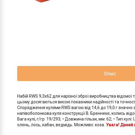
Опис
Набій RWS 9,3x62 для нарізної зброї виробництва відомої 
цьому досягаються високі показники надійності та точності
Спорядження кулями RWS вагою від 14,6 до 19,0 г значно з
напівоболонкова куля конструкції В. Бреннеке, колись відо
Вага кулі, г/гр: 19/293;
• Довжина гільзи, мм: 62;
• Тип кулі:
олень, лось, кабан, ведмідь. Можливо: коза.
Увага! Даний