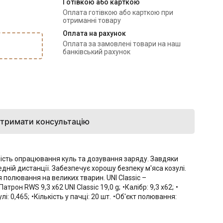
Готівкою або карткою
Оплата готівкою або карткою при 
отриманні товару
Оплата на рахунок
Оплата за замовлені товари на наш 
банківський рахунок
тримати консультацію
ьність опрацювання куль та дозування заряду. Завдяки
едній дистанції. Забезпечує хорошу безпеку м'яса козулі.
 полювання на великих тварин. UNI Classic –
 Патрон RWS 9,3 x62 UNI Classic 19,0 g;
•Калібр: 9,3 х62;
• 
лі: 0,465;
•Кількість у пачці: 20 шт.
•Об'єкт полювання: 