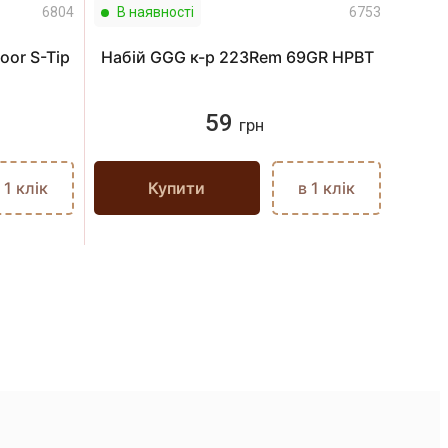
6804
В наявності
6753
В н
oor S-Tip
Набій GGG к-р 223Rem 69GR HPBT
Набі
59
грн
 1 клік
Купити
в 1 клік