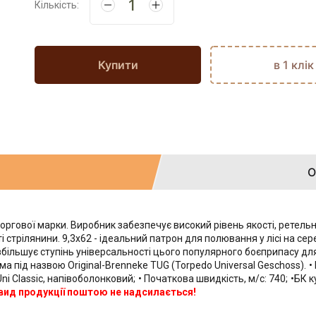
Кількість:
Купити
в 1 клік
О
торгової марки. Виробник забезпечує високий рівень якості, ретел
 стрілянини. 9,3x62 - ідеальний патрон для полювання у лісі на сер
більшує ступінь універсальності цього популярного боєприпасу для
ма під назвою Original-Brenneke TUG (Torpedo Universal Geschoss).
•
 Uni Classic, напівоболонковий;
• Початкова швидкість, м/с: 740;
•БК ку
 вид продукції поштою не надсилається!