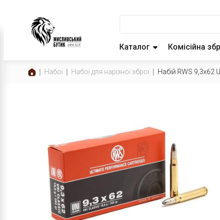
Каталог
Комісійна зб
Набої
Набої для нарізної зброї
Набій RWS 9,3x62 UN