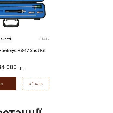
вності
01417
awkEye HS-17 Shot Kit
84 000
грн
ти
в 1 клік
станції