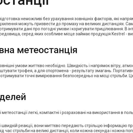
підготовка неможливі без урахування зовнішніх факторів, які напря
 відхилення можуть призвести до промаху на великих дистанціях. Са
 отримувати дані про погодні умови і коригувати прицілювання. В 
овища, серед яких особливе місце займає продукція Kestrel - визн
вна метеостанція
зовнішні умови життєво необхідно. Швидкість і напрямок вітру, атмос
штувати трофея, а для спортсмена - результату змагань. Портатив
, а отримувати точні вимірювання безпосередньо на місці стрільби.
оделей
і метеостанції легкі, компактні і розраховані на використання в пол
і швидкій реакції, вони миттєво передають стрільцю інформацію про 
ід час стрільби на великі дистанції, коли кожна секунда і кожна п