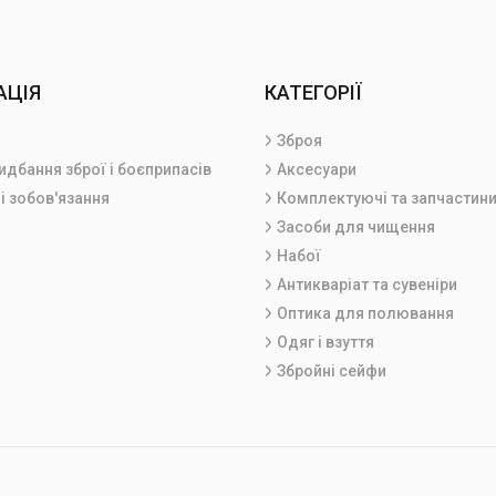
АЦІЯ
КАТЕГОРІЇ
Зброя
идбання зброї і боєприпасів
Аксесуари
і зобов'язання
Комплектуючі та запчастин
Засоби для чищення
Набої
Антикваріат та сувеніри
Оптика для полювання
Одяг і взуття
Збройні сейфи