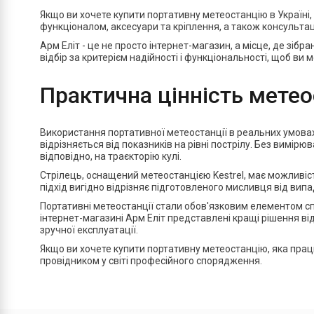
Якщо ви хочете купити портативну метеостанцію в Україні, 
функціоналом, аксесуари та кріплення, а також консультац
Арм Еліт - це не просто інтернет-магазин, а місце, де зіб
відбір за критерієм надійності і функціональності, щоб ви
Практична цінність метео
Використання портативної метеостанції в реальних умовах 
відрізняється від показників на рівні пострілу. Без вимірю
відповідно, на траєкторію кулі.
Стрілець, оснащений метеостанцією Kestrel, має можливіст
підхід вигідно відрізняє підготовленого мисливця від випа
Портативні метеостанції стали обов'язковим елементом спо
інтернет-магазині Арм Еліт представлені кращі рішення від
зручної експлуатації.
Якщо ви хочете купити портативну метеостанцію, яка прац
провідником у світі професійного спорядження.