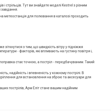
і стрільців. Тут ви знайдете моделі Kestrel з різним
і завдання.
тивна метеостанція для полювання в каталозі проходить
е зіткнутися з тим, що швидкість вітру у підніжжя
ператури - факторів, які впливають на густину повітря і,
поправка стає точною, а постріл - передбачуваним. Такий
ь, надійність і впевненість у кожному пострілі. В
ж кріплення для встановлення на зброю та аксесуари для
аших пострілів, Арм Еліт стане вашим надійним