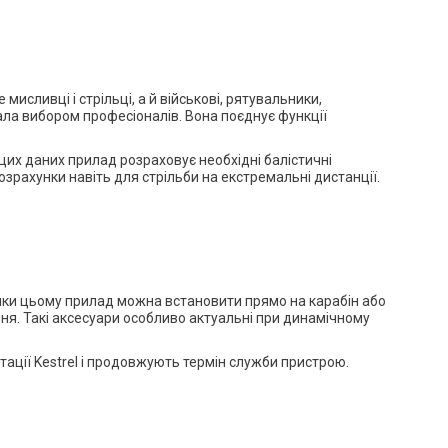
исливці і стрільці, а й військові, рятувальники,
стала вибором професіоналів. Вона поєднує функції
і цих даних прилад розраховує необхідні балістичні
озрахунки навіть для стрільби на екстремальні дистанції.
дяки цьому прилад можна встановити прямо на карабін або
ння. Такі аксесуари особливо актуальні при динамічному
атації Kestrel і продовжують термін служби пристрою.