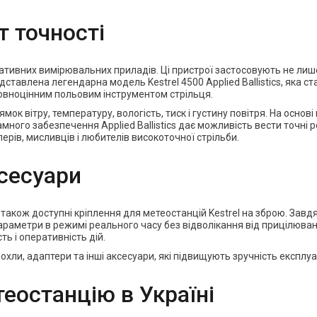
т точності
тивних вимірювальних приладів. Ці пристрої застосовують не лише м
едставлена легендарна модель Kestrel 4500 Applied Ballistics, яка 
 повноцінним польовим інструментом стрільця.
мок вітру, температуру, вологість, тиск і густину повітря. На основ
много забезпечення Applied Ballistics дає можливість вести точні р
ерів, мисливців і любителів високоточної стрільби.
ксесуари
 також доступні кріплення для метеостанцій Kestrel на зброю. Зав
 параметри в режимі реального часу без відволікання від прицілюва
ь і оперативність дій.
чохли, адаптери та інші аксесуари, які підвищують зручність експлу
еостанцію в Україні