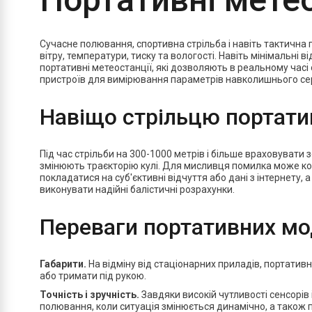
Сучасне полювання, спортивна стрільба і навіть тактична 
вітру, температури, тиску та вологості. Навіть мінімальні
портативні метеостанції, які дозволяють в реальному часі
пристроїв для вимірювання параметрів навколишнього серед
Навіщо стрільцю портати
Під час стрільби на 300-1000 метрів і більше враховувати 
змінюють траєкторію кулі. Для мисливця помилка може ко
покладатися на суб'єктивні відчуття або дані з інтернету
виконувати надійні балістичні розрахунки.
Переваги портативних м
Габарити.
На відміну від стаціонарних приладів, портативн
або тримати під рукою.
Точність і зручність.
Завдяки високій чутливості сенсорів 
полювання, коли ситуація змінюється динамічно, а також п