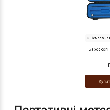
Немає в ная
Бароскоп H
Купи
Портативні метео