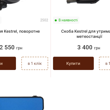
2502
В наявності
я Kestrel, поворотне
Скоба Kestrel для утрим
метеостанції
2 550
3 400
грн
грн
ти
в 1 клік
Купити
в 