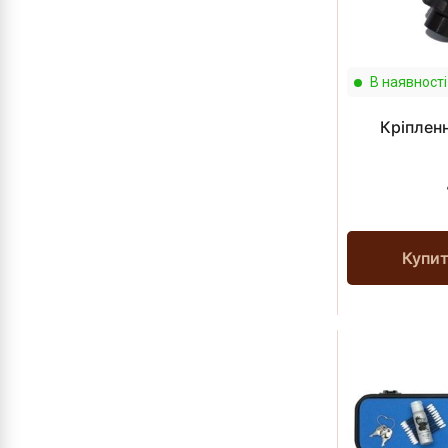
В наявності
Кріпленн
Купи