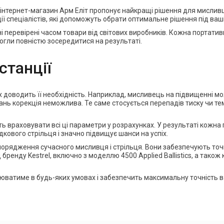
інтернет-магазин Арм Еліт пропонує найкращі рішення для мисливців 
ії спеціалістів, які допоможуть обрати оптимальне рішення під ваш
рані перевірені часом товари від світових виробників. Кожна порта
 могли повністю зосередитися на результаті.
станції
доводить її необхідність. Наприклад, мисливець на підвищенні мож
вань корекція неможлива. Те саме стосується перепадів тиску чи тем
ь враховувати всі ці параметри у розрахунках. У результаті кожна 
дкового стрільця і значно підвищує шанси на успіх.
рядження сучасного мисливця і стрільця. Вони забезпечують точніст
 бренду Kestrel, включно з моделлю 4500 Applied Ballistics, а тако
юватиме в будь-яких умовах і забезпечить максимальну точність в