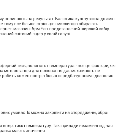
му впливають на результат. Балістика кулі чутлива до змін
ме тому все більше стрільців і мисливців обирають
інтернет-магазині Арм Еліт представлений широкий вибір
аний світовий лідер у своїй галузі.
ферний тиск, вологість і температура - все це фактори, які
на метеостанція для полювання дає можливість не
 Це робить кожен постріл більш передбачуваним і дозволяє
ьових умовах. Їх можна закріпити на спорядженні, зброї
вітер, тиск і температуру. Такі прилади незамінні під час
оправка мають значення.