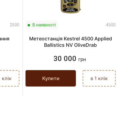
2500
В наявності
4500
ання
Метеостанція Kestrel 4500 Applied
Ballistics NV OliveDrab
30 000
грн
1 клік
Купити
в 1 клік