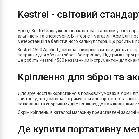
Kestrel - світовий стандар
Бренд Kestrel заслужено вважається еталоном у світі порта
альпіністи та спортсмени. В інтернет-магазині Арм Еліт пр
метеостанції та балістичного калькулятора, що робить її
Kestrel 4500 Applied дозволяє вимірювати швидкість і напря
поправки для обраної зброї і боєприпасу. Підтримка програ
Це робить Kestrel 4500 незамінним інструментом для снайп
Кріплення для зброї та а
Для зручності використання в польових умовах в Арм Еліт
гвинтівку, що дозволяє отримувати дані про вітер та інші
полюванні та спортивних дисциплінах, де важлива швидкіст
Окрім кріплень, в каталозі магазину представлені захисні 
Де купити портативну мет