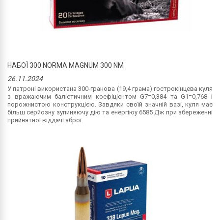
НАБОЇ 300 NORMA MAGNUM 300 NM
26.11.2024
У патроні використана 300-гранова (19,4 грама) гострокінцева куля
з вражаючим балістичним коефіцієнтом G7=0,384 та G1=0,768 і
порожнистою конструкцією. Завдяки своїй значній вазі, куля має
більш серйозну зупиняючу дію та енергіюу 6585 Дж при збереженні
прийнятної віддачі зброї.