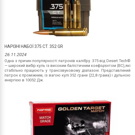
НАРІЗНІ НАБОЇ 375 CT. 352 GR
26.11.2024
Одна з причин популярності патронів калібру .375 від Desert Tech®
— широкий вибір куль із високим балістичним коефіцієнтом (BC),які
стабільно працюють у трансзвуковому діапазоні. Представлений
патрон є проміжним, із вагою кулі 352 грани (22,8 грама) і дульною
енергією в 10052 Дж.