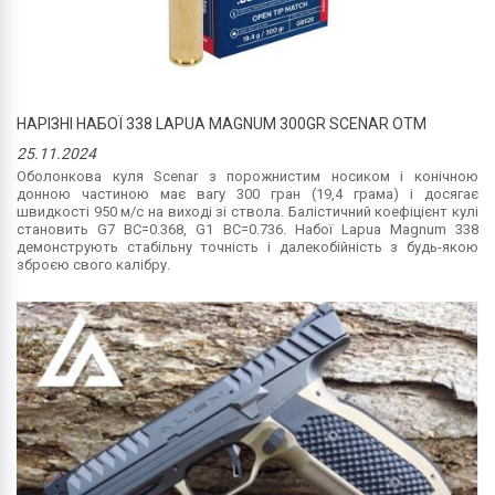
НАРІЗНІ НАБОЇ 338 LAPUA MAGNUM 300GR SCENAR OTM
25.11.2024
Оболонкова куля Scenar з порожнистим носиком і конічною
донною частиною має вагу 300 гран (19,4 грама) і досягає
швидкості 950 м/с на виході зі ствола. Балістичний коефіцієнт кулі
становить G7 BC=0.368, G1 BC=0.736. Набої Lapua Magnum 338
демонструють стабільну точність і далекобійність з будь-якою
зброєю свого калібру.