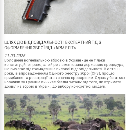
ШЛЯХ ДО ВІДПОВІДАЛЬНОСТІ: ЕКСПЕРТНИЙ ГІД З
ОФОРМЛЕННЯ ЗБРОЇ ВІД «АРМ ЕЛІТ»
11.03.2026
Володіння вогнепальною зброєю в Україні - це не тільки
конституційне право, але й регламентована державою процедура,
що вимагає від громадянина високої відповідальності. В останні
роки, із впровадженням Єдиного реєстру зброї (ЄРЗ), процес
придбання та реєстрації став значно прозорішим. Однак у багатьох
новачків як і раніше виникає безліч питань: від того, як отримати
дозвіл на зброю в Україні, до вибору конкретної моделі.