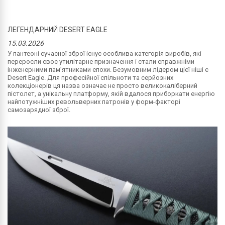
ЛЕГЕНДАРНИЙ DESERT EAGLE
15.03.2026
У пантеоні сучасної зброї існує особлива категорія виробів, які
переросли своє утилітарне призначення і стали справжніми
інженерними пам’ятниками епохи. Безумовним лідером цієї ніші є
Desert Eagle. Для професійної спільноти та серйозних
колекціонерів ця назва означає не просто великокаліберний
пістолет, а унікальну платформу, якій вдалося приборкати енергію
найпотужніших револьверних патронів у форм-факторі
самозарядної зброї.