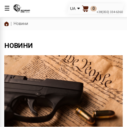
☰
0
UA
+38(050) 334-6360
Новини
НОВИНИ