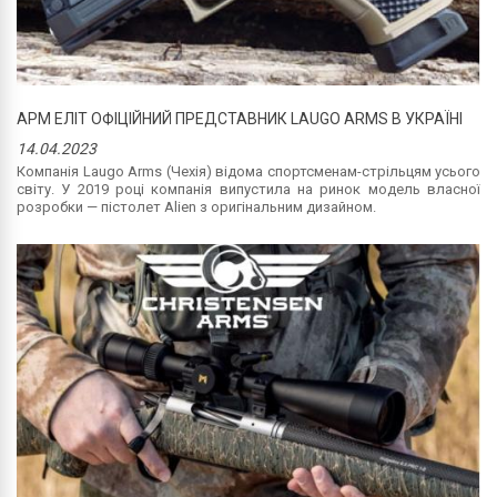
АРМ ЕЛІТ ОФІЦІЙНИЙ ПРЕДСТАВНИК LAUGO ARMS В УКРАЇНІ
14.04.2023
Компанія Laugo Arms (Чехія) відома спортсменам-стрільцям усього
світу. У 2019 році компанія випустила на ринок модель власної
розробки — пістолет Alien з оригінальним дизайном.