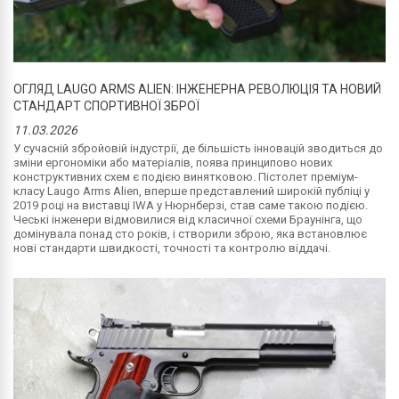
ОГЛЯД LAUGO ARMS ALIEN: ІНЖЕНЕРНА РЕВОЛЮЦІЯ ТА НОВИЙ
СТАНДАРТ СПОРТИВНОЇ ЗБРОЇ
11.03.2026
У сучасній збройовій індустрії, де більшість інновацій зводиться до
зміни ергономіки або матеріалів, поява принципово нових
конструктивних схем є подією винятковою. Пістолет преміум-
класу Laugo Arms Alien, вперше представлений широкій публіці у
2019 році на виставці IWA у Нюрнберзі, став саме такою подією.
Чеські інженери відмовилися від класичної схеми Браунінга, що
домінувала понад сто років, і створили зброю, яка встановлює
нові стандарти швидкості, точності та контролю віддачі.