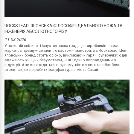
ROCKSTEAD: ЯПОНСЬКА ФІЛОСОФІЯ ІДЕАЛЬНОГО НОЖА ТА
ІНЖЕНЕРІЯ АБСОЛЮТНОГО РІЗУ
11.03.2026
У ножовій спільноті існує негласна градація виробників - є мас-
маркет, є преміум-сегмент, є кастомні майстри, а є Rockstead. Цей
японський бренд стоїть осібно, викликаючи гарячі суперечки: одні
вважають їхні ціни безумством, інші - єдино виправданими в
індустрії. Але всі сходяться в одному: ніхто у світі не обробляє
сталь так, як це робить мануфактура з міста Сакай.