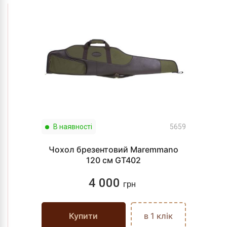
В наявності
5659
Чохол брезентовий Maremmano
120 см GT402
4 000
грн
Купити
в 1 клік