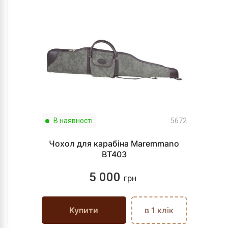
В наявності
5672
Чохол для карабіна Maremmano
BT403
5 000
грн
Купити
в 1 клік