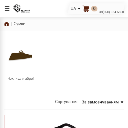
☰
0
UA
+38(050) 334-6360
Сумки
Чохли для зброї
Сортування:
За замовчуванням