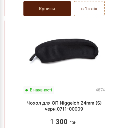
Купити
в 1 клік
В наявності
4874
Чохол для ОП Niggeloh 24mm (S)
черн.0711-00009
1 300
грн