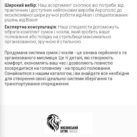
Широкий вибір:
Наш асортимент охоплює всі потреби: від
практичних і доступних нейлонових виробів Акрополіс до
ексклюзивної шкіри ручної роботи від Akan і спеціалізованих
рішень від Blaser.
Експертна консультація:
Наші спеціалісти допоможуть
зібрати комплект сумок і чохлів, який зробить ваше
полювання або поїздку на стрільбище максимально
організованою, зручною й стильною.
Продумана система сумок і чохлів - це ознака серйозного та
організованого мисливця. Це ті деталі, які створюють
комфорт, економлять ваш час і дозволяють повністю
зосередитися на головному - на процесі полювання.
Ознайомтеся з нашим каталогом, і ви знайдете все необхідне
для створення своєї ідеальної системи зберігання та
транспортування спорядження.