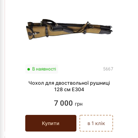
В наявності
5667
Чохол для двоствольної рушниці
128 см E304
7 000
грн
Купити
в 1 клік