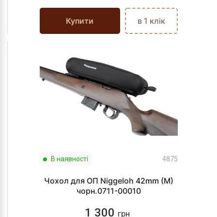
Купити
в 1 клік
В наявності
4875
Чохол для ОП Niggeloh 42mm (M)
чорн.0711-00010
1 300
грн