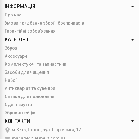
ІНФОРМАЦІЯ
Про нас
Умови придбання зброї і боєприпасів
Гарантійні зобов'язання
КАТЕГОРІЇ
Зброя
Аксесуари
Комплектуючі та запчастини
Засоби для чищення
Набої
Антикваріат та сувеніри
Оптика для полювання
Одяг і взуття
Збройні сейфи
КОНТАКТИ
м.Київ, Поділ, вул. Ігорівська, 12
manager@armelit.com.ua