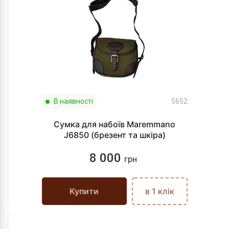
В наявності
5652
Сумка для набоїв Maremmano
J6850 (брезент та шкіра)
8 000
грн
Купити
в 1 клік