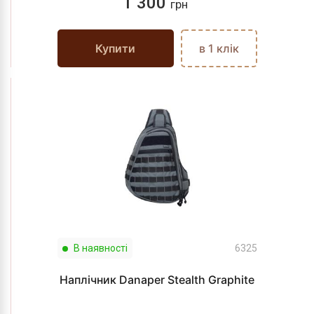
1 300
грн
Купити
в 1 клік
В наявності
6325
Наплічник Danaper Stealth Graphite