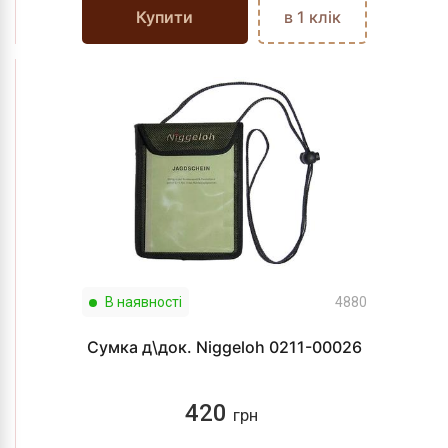
Купити
в 1 клік
В наявності
4880
Сумка д\док. Niggeloh 0211-00026
420
грн