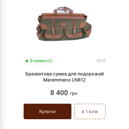
В наявності
5655
Брезентова сумка для подорожей
Maremmano LN812
8 400
грн
Купити
в 1 клік