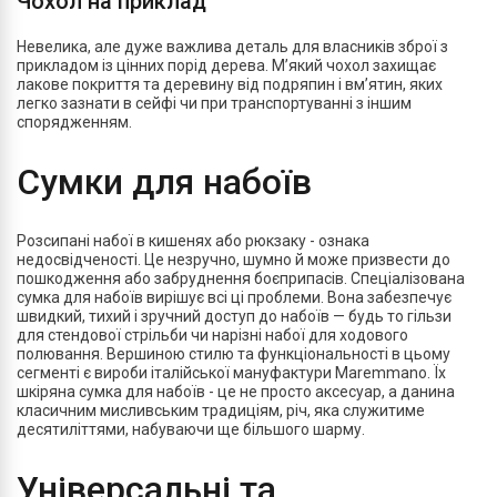
Чохол на приклад
Невелика, але дуже важлива деталь для власників зброї з
прикладом із цінних порід дерева. М’який чохол захищає
лакове покриття та деревину від подряпин і вм’ятин, яких
легко зазнати в сейфі чи при транспортуванні з іншим
спорядженням.
Сумки для набоїв
Розсипані набої в кишенях або рюкзаку - ознака
недосвідченості. Це незручно, шумно й може призвести до
пошкодження або забруднення боєприпасів. Спеціалізована
сумка для набоїв вирішує всі ці проблеми. Вона забезпечує
швидкий, тихий і зручний доступ до набоїв — будь то гільзи
для стендової стрільби чи нарізні набої для ходового
полювання. Вершиною стилю та функціональності в цьому
сегменті є вироби італійської мануфактури Maremmano. Їх
шкіряна сумка для набоїв - це не просто аксесуар, а данина
класичним мисливським традиціям, річ, яка служитиме
десятиліттями, набуваючи ще більшого шарму.
Універсальні та