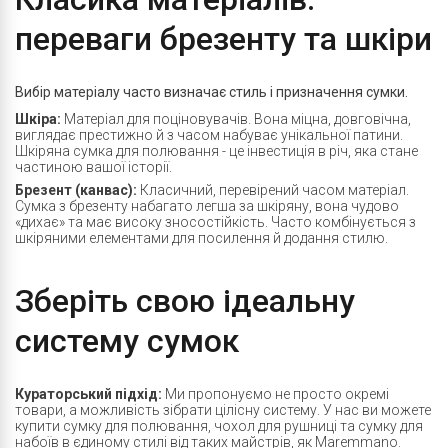
переваги брезенту та шкіри
Вибір матеріалу часто визначає стиль і призначення сумки.
Шкіра:
Матеріал для поціновувачів. Вона міцна, довговічна,
виглядає престижно й з часом набуває унікальної патини.
Шкіряна сумка для полювання - це інвестиція в річ, яка стане
частиною вашої історії.
Брезент (канвас):
Класичний, перевірений часом матеріал.
Сумка з брезенту набагато легша за шкіряну, вона чудово
«дихає» та має високу зносостійкість. Часто комбінується з
шкіряними елементами для посилення й додання стилю.
Зберіть свою ідеальну
систему сумок
Кураторський підхід:
Ми пропонуємо не просто окремі
товари, а можливість зібрати цілісну систему. У нас ви можете
купити сумку для полювання, чохол для рушниці та сумку для
набоїв в єдиному стилі від таких майстрів, як Maremmano.