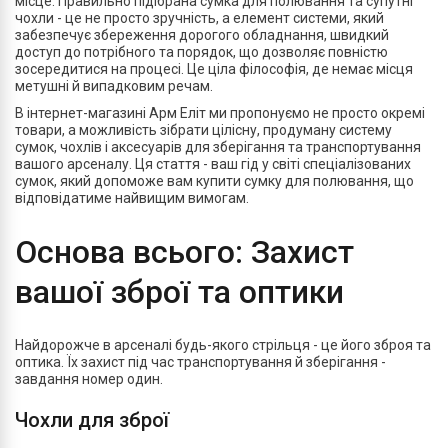
місце. Правильно підібрана сумка для полювання та супутні
чохли - це не просто зручність, а елемент системи, який
забезпечує збереження дорогого обладнання, швидкий
доступ до потрібного та порядок, що дозволяє повністю
зосередитися на процесі. Це ціла філософія, де немає місця
метушні й випадковим речам.
В інтернет-магазині Арм Еліт ми пропонуємо не просто окремі
товари, а можливість зібрати цілісну, продуману систему
сумок, чохлів і аксесуарів для зберігання та транспортування
вашого арсеналу. Ця стаття - ваш гід у світі спеціалізованих
сумок, який допоможе вам купити сумку для полювання, що
відповідатиме найвищим вимогам.
Основа всього: Захист
вашої зброї та оптики
Найдорожче в арсеналі будь-якого стрільця - це його зброя та
оптика. Їх захист під час транспортування й зберігання -
завдання номер один.
Чохли для зброї