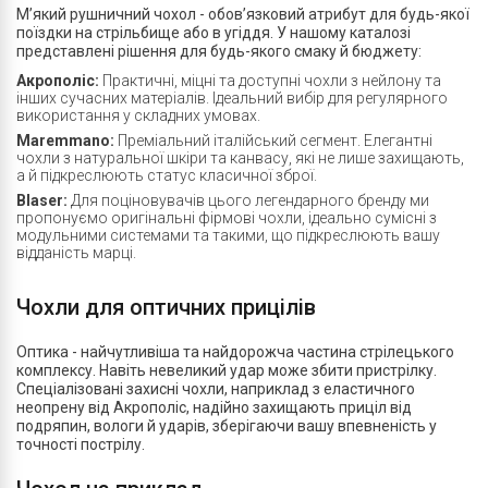
М’який рушничний чохол - обов’язковий атрибут для будь-якої
поїздки на стрільбище або в угіддя. У нашому каталозі
представлені рішення для будь-якого смаку й бюджету:
Акрополіс:
Практичні, міцні та доступні чохли з нейлону та
інших сучасних матеріалів. Ідеальний вибір для регулярного
використання у складних умовах.
Maremmano:
Преміальний італійський сегмент. Елегантні
чохли з натуральної шкіри та канвасу, які не лише захищають,
а й підкреслюють статус класичної зброї.
Blaser:
Для поціновувачів цього легендарного бренду ми
пропонуємо оригінальні фірмові чохли, ідеально сумісні з
модульними системами та такими, що підкреслюють вашу
відданість марці.
Чохли для оптичних прицілів
Оптика - найчутливіша та найдорожча частина стрілецького
комплексу. Навіть невеликий удар може збити пристрілку.
Спеціалізовані захисні чохли, наприклад з еластичного
неопрену від Акрополіс, надійно захищають приціл від
подряпин, вологи й ударів, зберігаючи вашу впевненість у
точності пострілу.