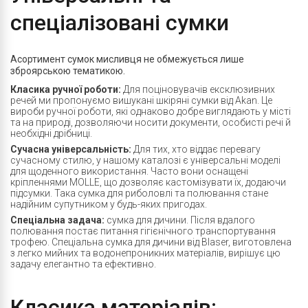
спеціалізовані сумки
Асортимент сумок мисливця не обмежується лише
зброярською тематикою.
Класика ручної роботи:
Для поціновувачів ексклюзивних
речей ми пропонуємо вишукані шкіряні сумки від Akan. Це
вироби ручної роботи, які однаково добре виглядають у місті
та на природі, дозволяючи носити документи, особисті речі й
необхідні дрібниці.
Сучасна універсальність:
Для тих, хто віддає перевагу
сучасному стилю, у нашому каталозі є універсальні моделі
для щоденного використання. Часто вони оснащені
кріпленнями MOLLE, що дозволяє кастомізувати їх, додаючи
підсумки. Така сумка для риболовлі та полювання стане
надійним супутником у будь-яких пригодах.
Спеціальна задача:
сумка для дичини. Після вдалого
полювання постає питання гігієнічного транспортування
трофею. Спеціальна сумка для дичини від Blaser, виготовлена
з легко мийних та водонепроникних матеріалів, вирішує цю
задачу елегантно та ефективно.
Класика матеріалів: