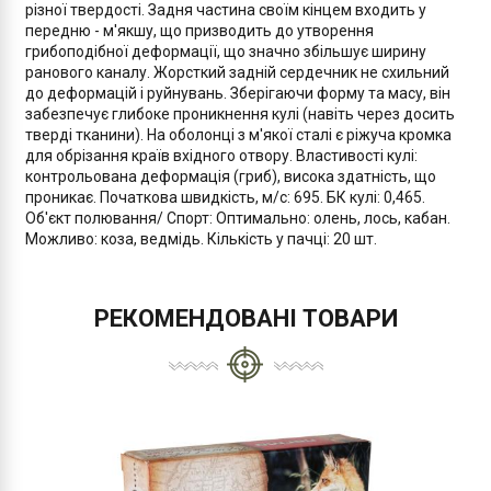
різної твердості. Задня частина своїм кінцем входить у
передню - м'якшу, що призводить до утворення
грибоподібної деформації, що значно збільшує ширину
ранового каналу. Жорсткий задній сердечник не схильний
до деформацій і руйнувань. Зберігаючи форму та масу, він
забезпечує глибоке проникнення кулі (навіть через досить
тверді тканини). На оболонці з м'якої сталі є ріжуча кромка
для обрізання країв вхідного отвору. Властивості кулі:
контрольована деформація (гриб), висока здатність, що
проникає. Початкова швидкість, м/с: 695. БК кулі: 0,465.
Об'єкт полювання/ Спорт: Оптимально: олень, лось, кабан.
Можливо: коза, ведмідь. Кількість у пачці: 20 шт.
РЕКОМЕНДОВАНІ ТОВАРИ