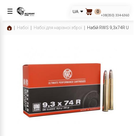
☰
0
UA
+38(050) 334-6360
Набої
Набої для нарізної зброї
Набій RWS 9,3x74R UNI Cl