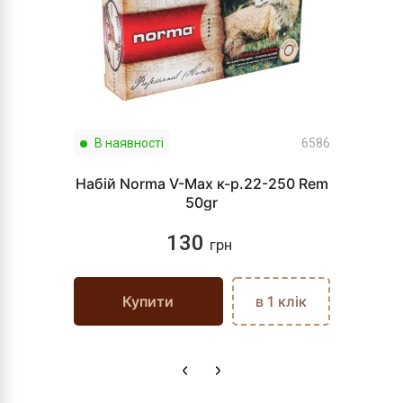
В наявності
6586
Набій Norma V-Max к-р.22-250 Rem
50gr
130
грн
Купити
в 1 клік