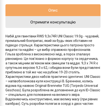
Опис
Отримати консультацію
Набій для гвинтівки RWS 9,3x74R UNI Classic 19.0g - чудовий,
преміальний боєприпас, який за будь-яких обставин не
підведе стрільця. Характеристики цього патрона просто
видатні та надійні – це вибір справжніх професіоналів.
Гільза зроблена з високоякісної міді, а порох спалахує
рівномірно. Це пов'язано з формою корпусу та сердечника,
а також міцним зв'язком між свинцем та міддю. 9,3 x 74 R є
супутньою версією 9,3 x 62, і обидва вони були представлені
приблизно в той же час на рубежі 19-20 століть.
Характеристики двох набоїв практично ідентичні. UNI Classic
– напівоболонкова куля конструкції В. Бреннеке, колись
відома під назвою Original-Brenneke TUG (Torpedo Universal
Geschoss). Була розроблена як доповнення до кулі ID-Classic
– спеціально для полювання на великого звіра.
Відрізняючись конструктивно, має велику масу (при рівних
калібрах). Суть розробки полягає в осерді з двох частин