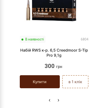
В наявності
6804
Набій RWS к-р. 6,5 Creedmoor S-Tip
Pro 9,1g
300
грн
Купити
в 1 клік