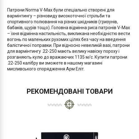
Патрони Norma V-Max були спеціально створені для
вармінтингу – різновиду високоточної стрільби та
спортивного полювання на різних шкідників (гризунів,
бабаків, щурів тощо). Головна відмінна риса патронів V-Max
– їхня відмінна настильність, викликана необхідністю вести
вогонь по маленьких рухомих цілях без часу на введення
балістичної поправки. При відносно невеликій вазі, патрони
для вармінтингу .22-250 мають велику навіску пороху і
розганяють кулю до вражаючих 1135 м/с. Купити патрони
.22-250 калібру ви зможете в нашому магазині
мисливського спорядження Арм Еліт.
РЕКОМЕНДОВАНІ ТОВАРИ