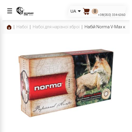
☰
0
UA
+38(050) 334-6360
Набої
Набої для нарізної зброї
Набій Norma V-Max к-р.