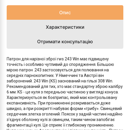
Опис
Характеристики
Отримати консультацію
Патрон для нарізної зброї rws 243 Win має підвищену
точність і особливо чутливий до спорядження. Більшою
мірою патрон .243 застосовується для полювання на
середніх парнокопитних. У Німеччині та Австрії він
заборонений. 243 Win (KS) заснований на гільзі 308 Win.
Рекомендований для тих, хто має стандартну зброю калібру
6 мм. KS - це куля з передньою частиною у вигляді конуса.
Характеризується як боєприпас, який має контрольовану
експансивність. При проникненні розкривається дуже
швидко, а при розкритті набуває форми «грибу». Свинцевий
сердечник злегка оголений. Поясок у задній частині надійно
з'єднує оболонку кулі зі свинцем, таким чином запобігає
фрагментації кулі. Це сприяє її глибокому проникненню.