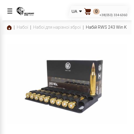
☰
0
UA
+38(050) 334-6360
Набої
Набої для нарізної зброї
Набій RWS 243 Win KS 6,