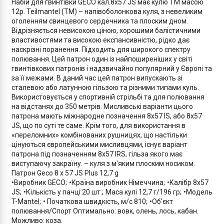
Набій для гвинтівки GECO кал.8x57 JS має кулю TM масою
12р. Teilmantel (TM) – напівоболонкова куля, з невеликим
оголенням свинцевого сердечника та плоским дном.
Відрізняється невисокою ціною, хорошими балістичними
властивостями та високою експансивністю, рідко дає
наскрізні поранення. Підходить для широкого спектру
полювання. Цей патрон один із найпоширеніших у світі
гвинтівкових патронів і надзвичайно популярний у Європі та
за її межами. В даний час цей патрон випускають зі
сталевою або латунною гільзою та різними типами куль.
Використовується у спортивній стрільбі та для полювання
на відстанях до 350 метрів. Мисливські варіанти цього
патрона мають міжнародне позначення 8x57 IS, або 8x57
JS, що по суті те саме. Крім того, для використання в
«переломних» комбінованих рушницях, що настільки
цінуються європейськими мисливцями, існує варіант
патрона під позначенням 8x57 IRS, гільза якого має
виступаючу закраїну. – куля з м'яким плоским носиком.
Патрон Geco 8 x 57 JS Plus 12,7 g
•Виробник GECO;
•Країна виробник Німеччина;
•Калібр 8х57 
JS;
•Кількість у пачці 20 шт.;
Маса кулі 12,7 г/196 гр;
•Модель 
T-Mantel;
• Початкова швидкість, м/с 810;
•Об'єкт 
полювання/Спорт Оптимально: вовк, олень, лось, кабан. 
Можливо: коза.