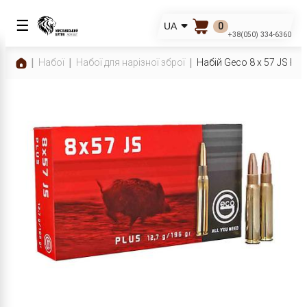
☰
0
UA
+38(050) 334-6360
Набої
Набої для нарізної зброї
Набій Geco 8 x 57 JS Plus