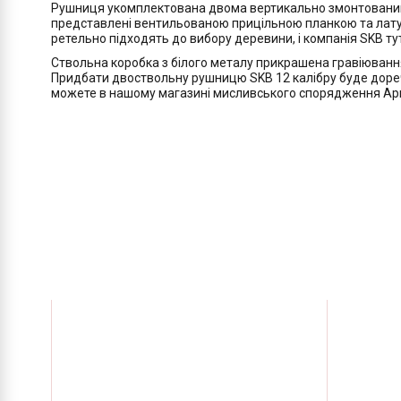
Рушниця укомплектована двома вертикально змонтованими 
представлені вентильованою прицільною планкою та лату
ретельно підходять до вибору деревини, і компанія SKB ту
Ствольна коробка з білого металу прикрашена гравіювання
Придбати двоствольну рушницю SKB 12 калібру буде доречн
можете в нашому магазині мисливського спорядження Арм