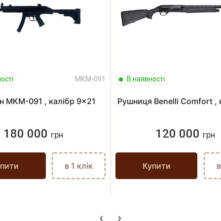
ості
МКМ-091
В наявності
н МКМ-091 , калібр 9x21
Рушниця Benelli Comfort , 
180 000
120 000
грн
грн
пити
в 1 клік
Купити
в