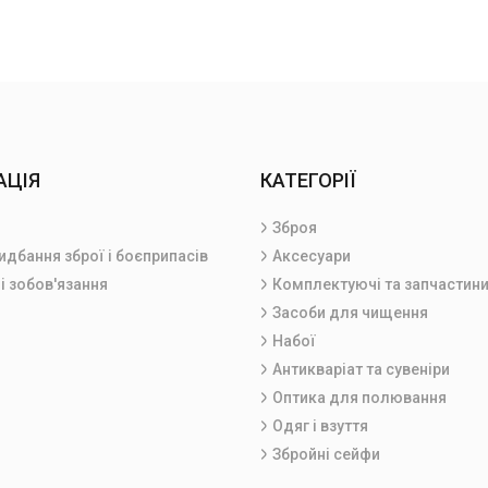
АЦІЯ
КАТЕГОРІЇ
Зброя
идбання зброї і боєприпасів
Аксесуари
і зобов'язання
Комплектуючі та запчастин
Засоби для чищення
Набої
Антикваріат та сувеніри
Оптика для полювання
Одяг і взуття
Збройні сейфи