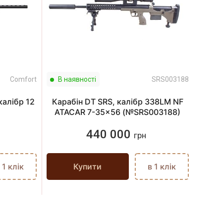
Comfort
В наявності
SRS003188
В н
калібр 12
Карабін DT SRS, калібр 338LM NF
Кара
ATACAR 7-35x56 (№SRS003188)
440 000
грн
 1 клік
Купити
в 1 клік