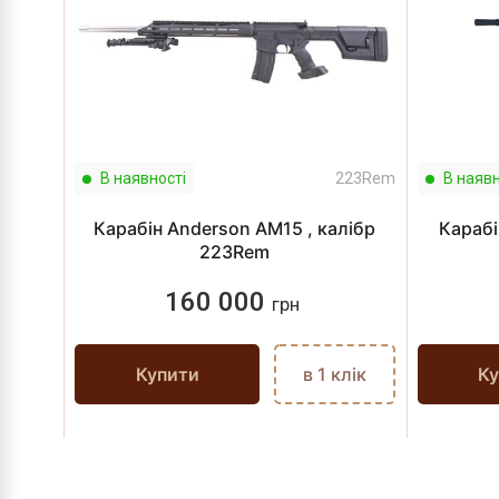
В наявності
223Rem
В наявн
Карабін Anderson AM15 , калібр
Карабі
223Rem
160 000
грн
Купити
в 1 клік
Ку