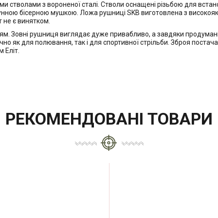
стволами з вороненої сталі. Стволи оснащені різьбою для встано
нною бісерною мушкою. Ложа рушниці SKB виготовлена з високоякі
т не є винятком.
м. Зовні рушниця виглядає дуже привабливо, а завдяки продуманій
о як для полювання, так і для спортивної стрільби. Зброя постача
 Еліт.
РЕКОМЕНДОВАНІ ТОВАРИ