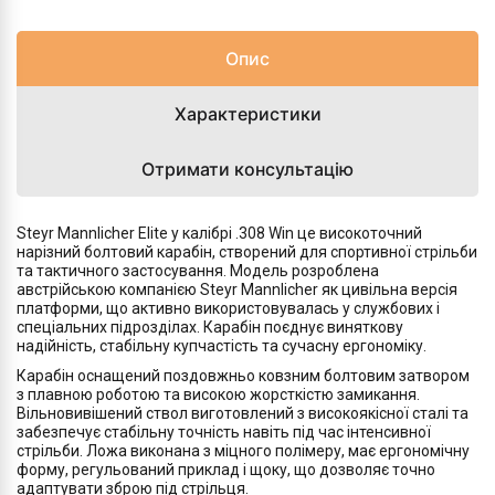
Опис
Характеристики
Отримати консультацію
Steyr Mannlicher Elite у калібрі .308 Win це високоточний
нарізний болтовий карабін, створений для спортивної стрільби
та тактичного застосування. Модель розроблена
австрійською компанією Steyr Mannlicher як цивільна версія
платформи, що активно використовувалась у службових і
спеціальних підрозділах. Карабін поєднує виняткову
надійність, стабільну купчастість та сучасну ергономіку.
Карабін оснащений поздовжньо ковзним болтовим затвором
з плавною роботою та високою жорсткістю замикання.
Вільновивішений ствол виготовлений з високоякісної сталі та
забезпечує стабільну точність навіть під час інтенсивної
стрільби. Ложа виконана з міцного полімеру, має ергономічну
форму, регульований приклад і щоку, що дозволяє точно
адаптувати зброю під стрільця.