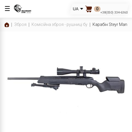
☰
0
UA
+38(050) 334-6360
Зброя
Комісійна зброя - рушниці бу
Карабін Steyr Mannl