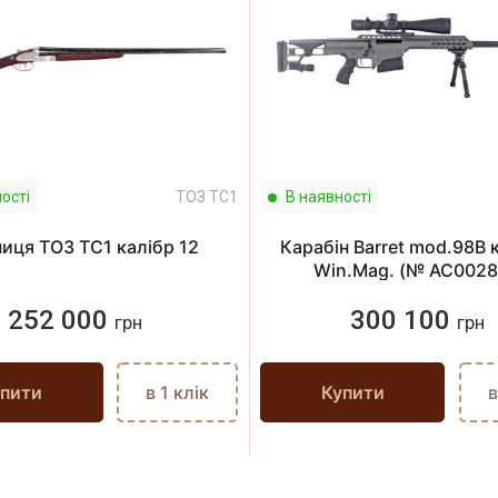
ості
ТОЗ ТС1
В наявності
иця ТОЗ ТС1 калібр 12
Карабін Barret mod.98B 
Win.Mag. (№ АС0028
252 000
300 100
грн
грн
пити
в 1 клік
Купити
в