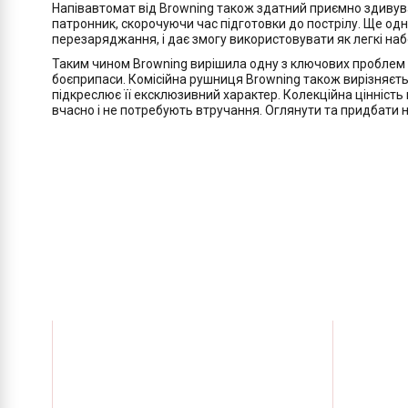
Напівавтомат від Browning також здатний приємно здивув
патронник, скорочуючи час підготовки до пострілу. Ще одн
перезаряджання, і дає змогу використовувати як легкі наб
Таким чином Browning вирішила одну з ключових проблем н
боєприпаси. Комісійна рушниця Browning також вирізняєть
підкреслює її ексклюзивний характер. Колекційна цінність
вчасно і не потребують втручання. Оглянути та придбати н