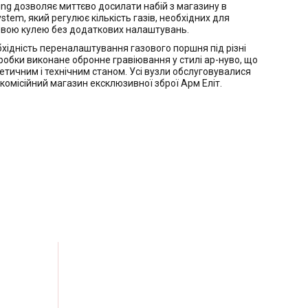
ng дозволяє миттєво досилати набій з магазину в
em, який регулює кількість газів, необхідних для
алевою кулею без додаткових налаштувань.
хідність переналаштування газового поршня під різні
робки виконане обронне гравіювання у стилі ар-нуво, що
етичним і технічним станом. Усі вузли обслуговувалися
комісійний магазин ексклюзивної зброї Арм Еліт.