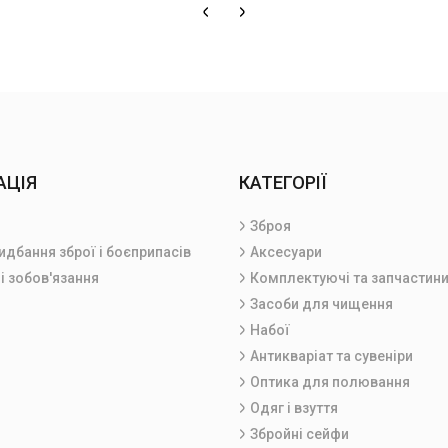
АЦІЯ
КАТЕГОРІЇ
Зброя
идбання зброї і боєприпасів
Аксесуари
і зобов'язання
Комплектуючі та запчастин
Засоби для чищення
Набої
Антикваріат та сувеніри
Оптика для полювання
Одяг і взуття
Збройні сейфи