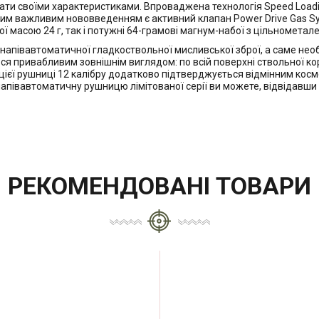
ати своїми характеристиками. Впроваджена технологія Speed Loadi
им важливим нововведенням є активний клапан Power Drive Gas Syst
ої масою 24 г, так і потужні 64-грамові магнум-набої з цільномет
апівавтоматичної гладкоствольної мисливської зброї, а саме необ
ся привабливим зовнішнім виглядом: по всій поверхні ствольної ко
 цієї рушниці 12 калібру додатково підтверджується відмінним косм
апівавтоматичну рушницю лімітованої серії ви можете, відвідавши 
РЕКОМЕНДОВАНІ ТОВАРИ