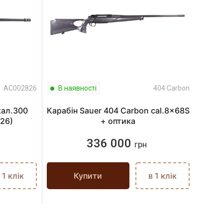
АС002826
В наявності
404 Carbon
В н
кал.300
Карабін Sauer 404 Carbon cal.8x68S
26)
+ оптика
336 000
грн
 1 клік
Купити
в 1 клік