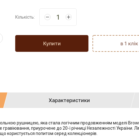
Кількість:
Купити
в 1 клік
Характеристики
вольною рушницею, яка стала логічним продовженням моделі Browni
 гравіювання, приурочене до 20-ї річниці Незалежності України. Л
 що користується попитом серед колекціонерів.