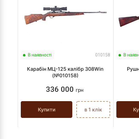
В наявності
010158
В наявн
Карабін МЦ-125 калібр 308Win
Рушн
(№010158)
336 000
грн
Купити
в 1 клік
Ку