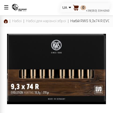
☰
0
UA
+38(050) 334-6360
Набої
Набої для нарізної зброї
Набій RWS 9,3x74 R EVO 1