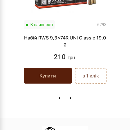
В наявності
6293
Набій RWS 9,3x74R UNI Classic 19,0
g
210
грн
Купити
в 1 клік