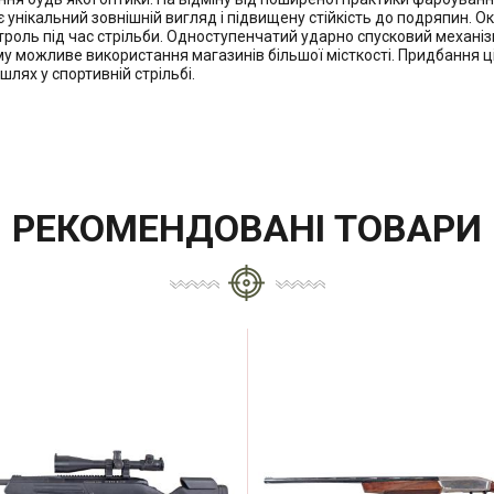
нікальний зовнішній вигляд і підвищену стійкість до подряпин. Окр
роль під час стрільби. Одноступенчатий ударно спусковий механізм J
у можливе використання магазинів більшої місткості. Придбання ці
 шлях у спортивній стрільбі.
РЕКОМЕНДОВАНІ ТОВАРИ