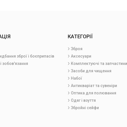
АЦІЯ
КАТЕГОРІЇ
Зброя
идбання зброї і боєприпасів
Аксесуари
і зобов'язання
Комплектуючі та запчастин
Засоби для чищення
Набої
Антикваріат та сувеніри
Оптика для полювання
Одяг і взуття
Збройні сейфи