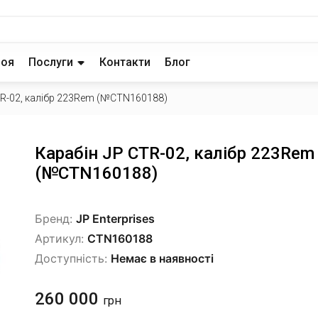
роя
Послуги
Контакти
Блог
TR-02, калібр 223Rem (№CTN160188)
Карабін JP CTR-02, калібр 223Rem
(№CTN160188)
Бренд:
JP Enterprises
Артикул:
CTN160188
Доступність:
Немає в наявності
260 000
грн