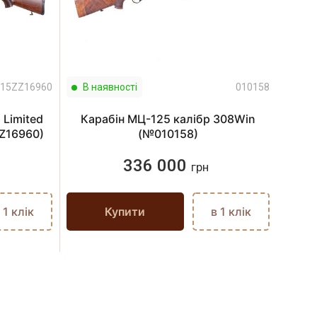
15ZZ16960
В наявності
010158
В н
Limited
Карабін МЦ-125 калібр 308Win
Р
ZZ16960)
(№010158)
336 000
грн
 1 клік
Купити
в 1 клік