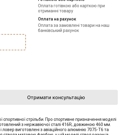
Оплата готівкою або карткою при
отриманні товару
Оплата на рахунок
Оплата за замовлені товари на наш
банківський рахунок
Отримати консультацію
ї спортивної стрільби. Про спортивне призначення моделі
виготовлений з нержавіючої сталі 416R, довжиною 460 мм.
і ловер виготовлені з авіаційного алюмінію 7075-T6 та
я ствола матовою фарбою, у цій моделі ствол разом із