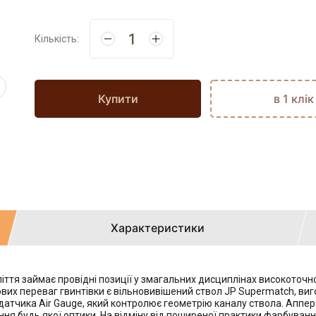
Кількість:
Купити
в 1 клік
Характеристики
ття займає провідні позиції у змагальних дисциплінах високоточно
ключових переваг гвинтівки є вільновивішений ствол JP Supermatch, 
атчика Air Gauge, який контролює геометрію каналу ствола. Аппер 
ня будь якої оптики. На відміну від поширеної практики фарбуванн