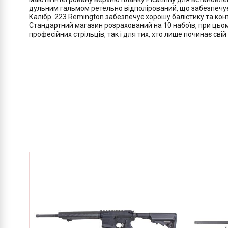
дульним гальмом ретельно відполірований, що забезпечує у
Калібр .223 Remington забезпечує хорошу балістику та конт
Стандартний магазин розрахований на 10 набоїв, при цьом
професійних стрільців, так і для тих, хто лише починає свій