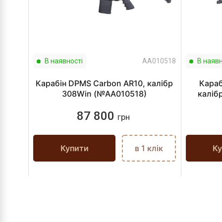
В наявності
AA010518
В наявн
Карабін DPMS Carbon AR10, калібр
Караб
308Win (№AA010518)
каліб
87 800
грн
Купити
в 1 клік
Ку