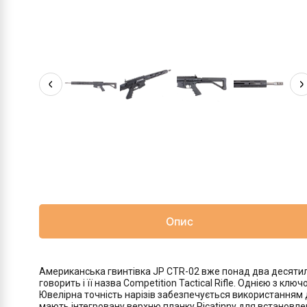
Опис
Американська гвинтівка JP CTR-02 вже понад два десятилі
говорить і її назва Competition Tactical Rifle. Однією з 
Ювелірна точність нарізів забезпечується використанням д
мають інтегровану верхню планку Picatinny для встановлен