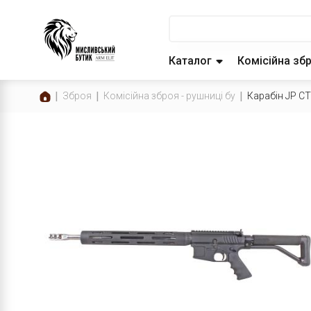
Каталог
Комісійна зб
Зброя
Комісійна зброя - рушниці бу
Карабін JP C