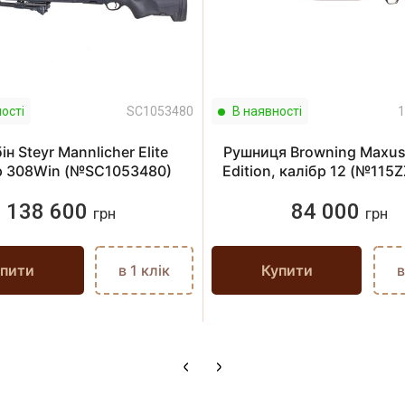
ості
SC1053480
В наявності
1
ін Steyr Mannlicher Elite
Рушниця Browning Maxus 
р 308Win (№SC1053480)
Edition, калібр 12 (№115
138 600
84 000
грн
грн
пити
в 1 клік
Купити
в