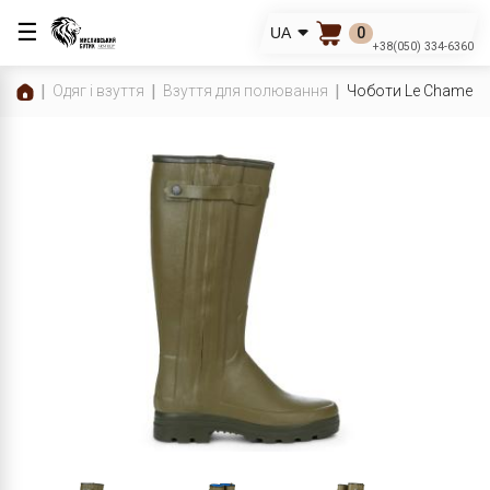
☰
0
UA
+38(050) 334-6360
Одяг і взуття
Взуття для полювання
Чоботи Le Chameau