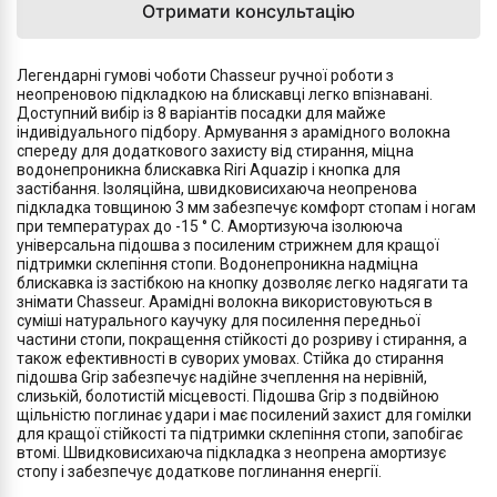
Отримати консультацію
Легендарні гумові чоботи Chasseur ручної роботи з
неопреновою підкладкою на блискавці легко впізнавані.
Доступний вибір із 8 варіантів посадки для майже
індивідуального підбору. Армування з арамідного волокна
спереду для додаткового захисту від стирання, міцна
водонепроникна блискавка Riri Aquazip і кнопка для
застібання. Ізоляційна, швидковисихаюча неопренова
підкладка товщиною 3 мм забезпечує комфорт стопам і ногам
при температурах до -15 ° C. Амортизуюча ізолююча
універсальна підошва з посиленим стрижнем для кращої
підтримки склепіння стопи. Водонепроникна надміцна
блискавка із застібкою на кнопку дозволяє легко надягати та
знімати Chasseur. Арамідні волокна використовуються в
суміші натурального каучуку для посилення передньої
частини стопи, покращення стійкості до розриву і стирання, а
також ефективності в суворих умовах. Стійка до стирання
підошва Grip забезпечує надійне зчеплення на нерівній,
слизькій, болотистій місцевості. Підошва Grip з подвійною
щільністю поглинає удари і має посилений захист для гомілки
для кращої стійкості та підтримки склепіння стопи, запобігає
втомі. Швидковисихаюча підкладка з неопрена амортизує
стопу і забезпечує додаткове поглинання енергії.