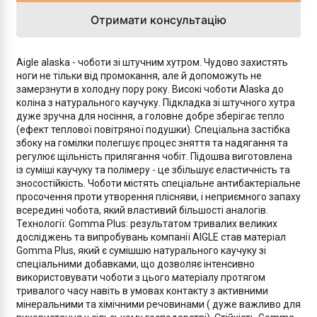
Отримати консультацію
Aigle alaska - чоботи зі штучним хутром. Чудово захистять
ноги не тільки від промокання, але й допоможуть не
замерзнути в холодну пору року. Високі чоботи Alaska до
коліна з натурального каучуку. Підкладка зі штучного хутра
дуже зручна для носіння, а головне добре зберігає тепло
(ефект теплової повітряної подушки). Спеціальна застібка
збоку на гомілки полегшує процес зняття та надягання та
регулює щільність прилягання чобіт. Підошва виготовлена
із суміші каучуку та полімеру - це збільшує еластичність та
зносостійкість. Чоботи містять спеціальне антибактеріальне
просочення проти утворення плісняви, і неприємного запаху
всередині чобота, який властивий більшості аналогів.
Технології: Gomma Plus: результатом тривалих великих
досліджень та випробувань компанії AIGLE став матеріал
Gomma Plus, який є сумішшю натурального каучуку зі
спеціальними добавками, що дозволяє інтенсивно
використовувати чоботи з цього матеріалу протягом
тривалого часу навіть в умовах контакту з активними
мінеральними та хімічними речовинами ( дуже важливо для