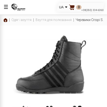
☰
0
UA
+38(050) 334-6360
Одяг і взуття
Взуття для полювання
Черевики Crispi S.W