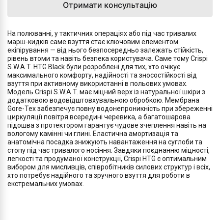
Отримати консультацію
На полюванні, у тактичних операціях або під час тривалих
марш-кидків саме взуття стає ключовим елементом
екіпірування — від нього безпосередньо залежать стійкість,
рівень втоми та навіть безпека користувача. Саме тому Crispi
S.W.A.T. HTG Black були розроблені для тих, хто очікує
максимального комфорту, надійності та зносостійкості від
взуття при активному використанні в польових умовах.
Модель Crispi S.W.A.T. має міцний верх із натуральної шкіри з
додатковою водовідштовхувальною обробкою. Мембрана
Gore-Tex забезпечує повну водонепроникність при збереженні
циркуляції повітря всередині черевика, а багатошарова
підошва з протектором гарантує чудове зчеплення навіть на
вологому камінні чи глині. Еластична амортизація та
анатомічна посадка знижують навантаження на суглоби та
стопу під час тривалого носіння. Завдяки поєднанню міцності,
легкості та продуманої конструкції, Crispi HTG є оптимальним
вибором для мисливців, співробітників силових структур і всіх,
хто потребує надійного та зручного взуття для роботи в
екстремальних умовах.