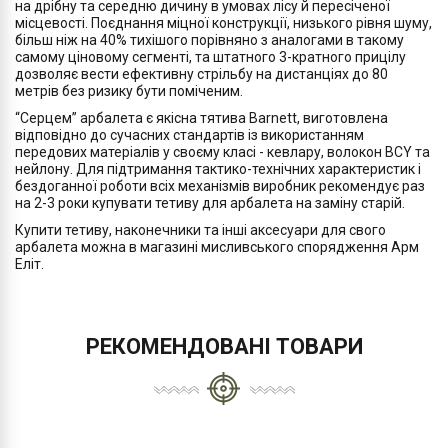
на дрібну та середню дичину в умовах лісу й пересіченої
місцевості. Поєднання міцної конструкції, низького рівня шуму,
більш ніж на 40% тихішого порівняно з аналогами в такому
самому ціновому сегменті, та штатного 3-кратного прицілу
дозволяє вести ефективну стрільбу на дистанціях до 80
метрів без ризику бути поміченим.
“Серцем” арбалета є якісна тятива Barnett, виготовлена
відповідно до сучасних стандартів із використанням
передових матеріалів у своєму класі - кевлару, волокон BCY та
нейлону. Для підтримання тактико-технічних характеристик і
бездоганної роботи всіх механізмів виробник рекомендує раз
на 2-3 роки купувати тетиву для арбалета на заміну старій.
Купити тетиву, наконечники та інші аксесуари для свого
арбалета можна в магазині мисливського спорядження Арм
Еліт.
РЕКОМЕНДОВАНІ ТОВАРИ