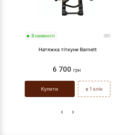
В наявності
385
Натяжка тіткуни Barnett
6 700
грн
Купити
в 1 клік