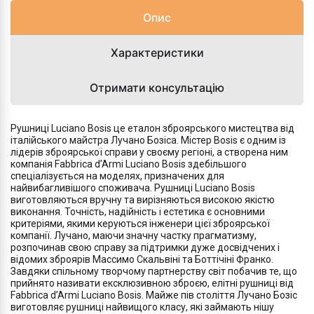
Опис
Характеристики
Отримати консультацію
Рушниці Luciano Bosis це еталон зброярського мистецтва від
італійського майстра Лучано Бозіса. Містер Bosis є одним із
лідерів зброярської справи у своєму регіоні, а створена ним
компанія Fabbrica d’Armi Luciano Bosis здебільшого
спеціалізується на моделях, призначених для
найвибагливішого споживача. Рушниці Luciano Bosis
виготовляються вручну та вирізняються високою якістю
виконання. Точність, надійність і естетика є основними
критеріями, якими керуються інженери цієї зброярської
компанії. Лучано, маючи значну частку прагматизму,
розпочинав свою справу за підтримки дуже досвідчених і
відомих зброярів Массимо Скальвіні та Боттічіні Франко.
Завдяки спільному творчому партнерству світ побачив те, що
прийнято називати ексклюзивною зброєю, елітні рушниці від
Fabbrica d’Armi Luciano Bosis. Майже пів століття Лучано Бозіс
виготовляє рушниці найвищого класу, які займають нішу