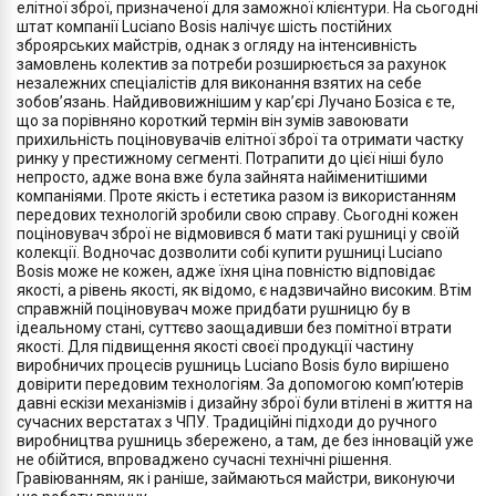
елітної зброї, призначеної для заможної клієнтури. На сьогодні
штат компанії Luciano Bosis налічує шість постійних
зброярських майстрів, однак з огляду на інтенсивність
замовлень колектив за потреби розширюється за рахунок
незалежних спеціалістів для виконання взятих на себе
зобов’язань. Найдивовижнішим у кар’єрі Лучано Бозіса є те,
що за порівняно короткий термін він зумів завоювати
прихильність поціновувачів елітної зброї та отримати частку
ринку у престижному сегменті. Потрапити до цієї ніші було
непросто, адже вона вже була зайнята найіменитішими
компаніями. Проте якість і естетика разом із використанням
передових технологій зробили свою справу. Сьогодні кожен
поціновувач зброї не відмовився б мати такі рушниці у своїй
колекції. Водночас дозволити собі купити рушниці Luciano
Bosis може не кожен, адже їхня ціна повністю відповідає
якості, а рівень якості, як відомо, є надзвичайно високим. Втім
справжній поціновувач може придбати рушницю бу в
ідеальному стані, суттєво заощадивши без помітної втрати
якості. Для підвищення якості своєї продукції частину
виробничих процесів рушниць Luciano Bosis було вирішено
довірити передовим технологіям. За допомогою комп’ютерів
давні ескізи механізмів і дизайну зброї були втілені в життя на
сучасних верстатах з ЧПУ. Традиційні підходи до ручного
виробництва рушниць збережено, а там, де без інновацій уже
не обійтися, впроваджено сучасні технічні рішення.
Гравіюванням, як і раніше, займаються майстри, виконуючи