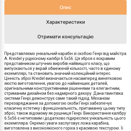
Опис
Характеристики
Отримати консультацію
Представляємо унікальний карабін зі скобою Генрі від майстра
A. Kreidel у рідкісному калібрі 6.5x56. Ця зброя є яскравим
представником штучних виробів найвищого класу, що
випускаються у вкрай обмеженій кількості, часто в єдиному
екземплярі, та становить значний колекційний інтерес.
Цінність зброї Kreidel визначається насамперед винятковою
якістю виготовлення, увагою до найменших деталей,
оригінальними конструктивними рішеннями та елегантним,
стриманим дизайном без надмірного декору. Дана гвинтівка
системи Генрі демонструє саме такий підхід. Механізм
перезаряджання за допомогою скоби Генрі забезпечує
класичну естетику і функціональність, притаманну цьому типу
зброї, також відомому як рушниця Генрі. Використання калібру
6.5x56 є нетиповим і додатково підкреслює унікальність цього
екземпляра. Окремої уваги заслуговує ложа карабіна,
виготовлена з високоякісного горіха з красивою текстурою. Її