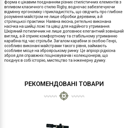
форма є цікавим поєднанням різних стилістичних елементів з
впливом класичного стилю Rigby, водночас забезпечуючи
відмінну ергономіку і прикладистість, що свідчить про глибоке
розуміння майстром не лише обробки деревини, а й
стрілецької практики. Наявна якісна, ретельно виконана
насічка на шийці ложі та цівці для надійного утримання.
Шкіряний потиличник не лише доповнює елегантний зовнішній
вигляд, а й сприяє комфортному та стабільному утриманню
карабіна під час стрільби. Загалом карабіни зі скобою Генрі,
особливо виконані майстрами такого рівня, займають
особливе місце на зброярському ринку. Це апріорі рідкісна
зброя для справжніх поціновувачів і колекціонерів, що
поєднує в собі історію, мистецтво та інженерну думку.
РЕКОМЕНДОВАНІ ТОВАРИ