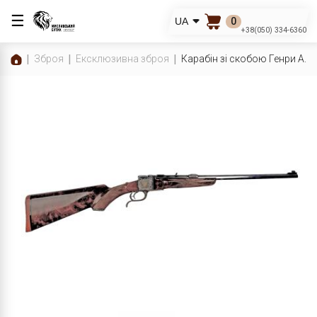
☰
0
UA
+38(050) 334-6360
Зброя
Ексклюзивна зброя
Карабін зі скобою Генри A.Kre