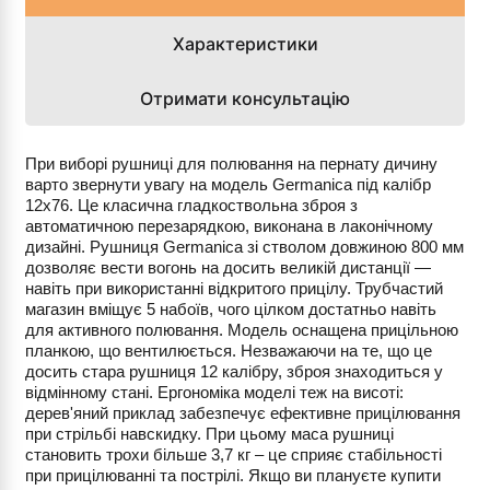
Характеристики
Отримати консультацію
При виборі рушниці для полювання на пернату дичину
варто звернути увагу на модель Germanica під калібр
12х76. Це класична гладкоствольна зброя з
автоматичною перезарядкою, виконана в лаконічному
дизайні. Рушниця Germanica зі стволом довжиною 800 мм
дозволяє вести вогонь на досить великій дистанції —
навіть при використанні відкритого прицілу. Трубчастий
магазин вміщує 5 набоїв, чого цілком достатньо навіть
для активного полювання. Модель оснащена прицільною
планкою, що вентилюється. Незважаючи на те, що це
досить стара рушниця 12 калібру, зброя знаходиться у
відмінному стані. Ергономіка моделі теж на висоті:
дерев'яний приклад забезпечує ефективне прицілювання
при стрільбі навскидку. При цьому маса рушниці
становить трохи більше 3,7 кг – це сприяє стабільності
при прицілюванні та пострілі. Якщо ви плануєте купити