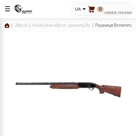
☰
0
UA
+38(050) 334-6360
Зброя
Комісійна зброя - рушниці бу
Рушниця Browning Fu