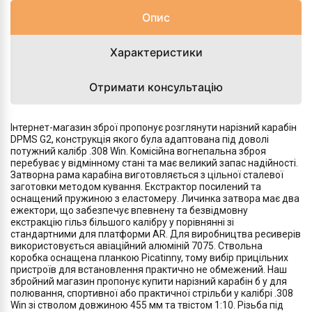
Опис
Характеристики
Отримати консультацію
Інтернет-магазин зброї пропонує розглянути нарізний карабін
DPMS G2, конструкція якого була адаптована під доволі
потужний калібр .308 Win. Комісійна вогнепальна зброя
перебуває у відмінному стані та має великий запас надійності.
Затворна рама карабіна виготовляється з цільної сталевої
заготовки методом кування. Екстрактор посилений та
оснащений пружиною з еластомеру. Личинка затвора має два
ежектори, що забезпечує впевнену та безвідмовну
екстракцію гільз більшого калібру у порівнянні зі
стандартними для платформи AR. Для виробництва ресиверів
використовується авіаційний алюміній 7075. Ствольна
коробка оснащена планкою Picatinny, тому вибір прицільних
пристроїв для встановлення практично не обмежений. Наш
збройний магазин пропонує купити нарізний карабін б у для
полювання, спортивної або практичної стрільби у калібрі .308
Win зі стволом довжиною 455 мм та твістом 1:10. Різьба під