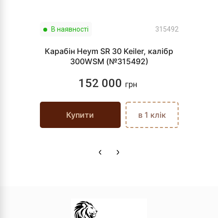
В наявності
315492
Карабін Heym SR 30 Keiler, калібр
300WSM (№315492)
152 000
грн
Купити
в 1 клік