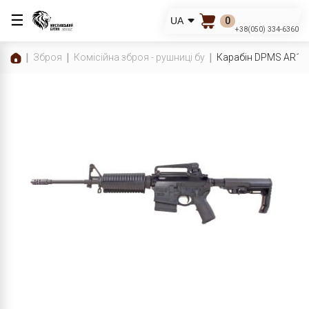
☰
0
UA
+38(050) 334-6360
Зброя
Комісійна зброя - рушниці бу
Карабін DPMS AR10,