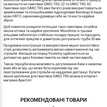
Моноблок призначений для встановлення оптичного прицілу
на високоточні гвинтівки SAKO TRG-22 та SAKO TRG-42.
Гвинтівки серії SAKO TRG вже багато років використовуються
армійськими та поліцейськими підрозділами Фінляндії й інших
країн НАТО, зарекомендувавши себе як точна та надійна
зброя.
Щоб повністю розкрити потенціал такої гвинтівки, потрібна
якісна оптика та надійне кріплення. Моноблок із трьома
кільцями забезпечує стабільну посадку прицілу та підходить
для оптичних прицілів із діаметром центральної труби 30 мм.
Продумана конструкція та використання міцної зносостійкої
сталі дозволяють витримувати високі навантаження під час
стрільби. Фіксація на планці Picatinny здійснюється за
допомогою двох бокових гвинтів на лівій частині виробу.
Також передбачена можливість регулювання бази з нахилом
вниз або вгору, що може бути корисним під час
пристрілювання для стрільби на наддалекі дистанції. Купити
якісне кріплення для гвинтівок SAKO TRG можна в інтернет-
магазині Арм Еліт.
РЕКОМЕНДОВАНІ ТОВАРИ