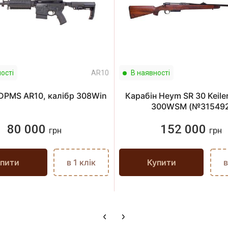
ості
AR10
В наявності
 DPMS AR10, калібр 308Win
Карабін Heym SR 30 Keiler
300WSM (№31549
80 000
152 000
грн
грн
пити
в 1 клік
Купити
в