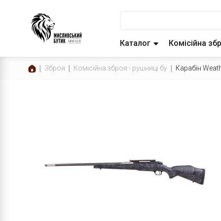
Каталог
Комісійна зб
Зброя
Комісійна зброя - рушниці бу
Карабін Weat