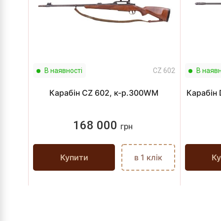
В наявності
CZ 602
В наявн
Карабін CZ 602, к-р.300WM
Карабін
168 000
грн
Купити
в 1 клік
Ку