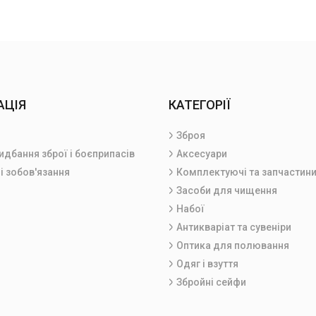
АЦІЯ
КАТЕГОРІЇ
Зброя
идбання зброї і боєприпасів
Аксесуари
і зобов'язання
Комплектуючі та запчастин
Засоби для чищення
Набої
Антикваріат та сувеніри
Оптика для полювання
Одяг і взуття
Збройні сейфи