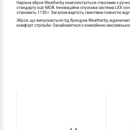
Нарізна зброя Weatherby комплектується стволами з ручн
стандарту sub-MOA. Інноваційна спускова система LXX ос
становить 1130 г. Загалом вартість гвинтівки повністю відп
Зброя, що випускається під брендом Weatherby, відзнача
комфорт стрільби. Ознайомитися з комісійною мисливською