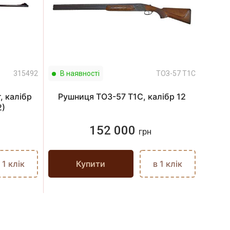
315492
В наявності
ТОЗ-57 Т1С
В н
, калібр
Рушниця ТОЗ-57 Т1С, калібр 12
Кара
2)
152 000
грн
 1 клік
Купити
в 1 клік