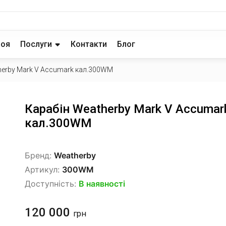
роя
Послуги
Контакти
Блог
herby Mark V Accumark кал.300WM
Карабін Weatherby Mark V Accumar
кал.300WM
Бренд:
Weatherby
Артикул:
300WM
Доступність:
В наявності
120 000
грн