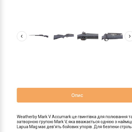
Опис
Weatherby Mark V Accumark це гвинтівка для полювання та 
затворною групою Mark V, яка вважається однією з найміцні
Lapua Mag має девʼять бойових упорів. Для безпеки стріл