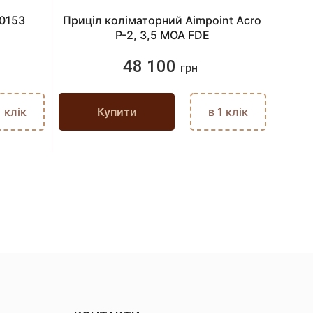
00153
Приціл коліматорний Aimpoint Acro
P-2, 3,5 MOA FDE
48 100
грн
1 клік
Купити
в 1 клік