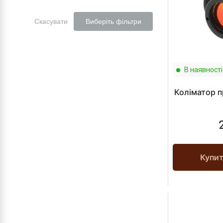
Скасувати
Виберіть фільтри
В наявності
Коліматор п
Купи