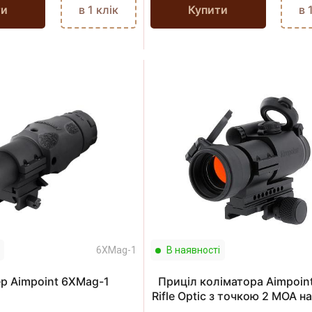
ти
в 1 клік
Купити
в 
6XMag-1
В наявності
р Aimpoint 6XMag-1
Приціл коліматора Aimpoint
Rifle Optic з точкою 2 МОА н
/ Picatinny