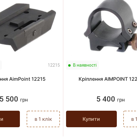
12215
В наявності
ння AimPoint 12215
Кріплення AIMPOINT 12
5 500
5 400
грн
грн
ти
в 1 клік
Купити
в 