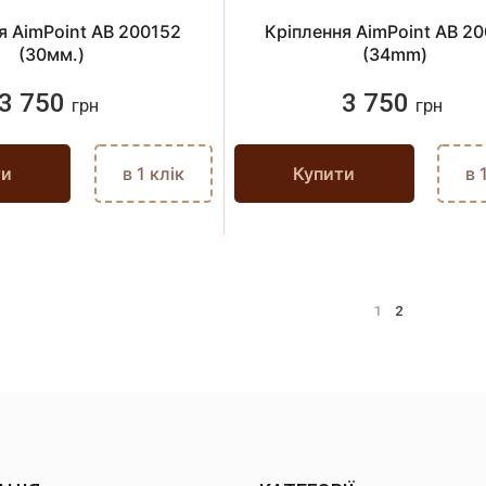
я AimPoint AB 200152
Кріплення AimPoint AB 2
(30мм.)
(34mm)
3 750
3 750
грн
грн
ти
в 1 клік
Купити
в 
1
2