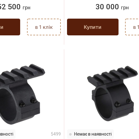
52 500
30 000
грн
грн
ти
в 1 клік
Купити
в 
вності
5499
Немає в наявності