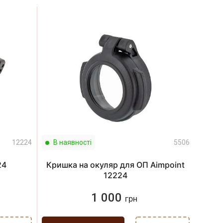
12224
В наявності
5506
24
Кришка на окуляр для ОП Aimpoint
12224
1 000
грн