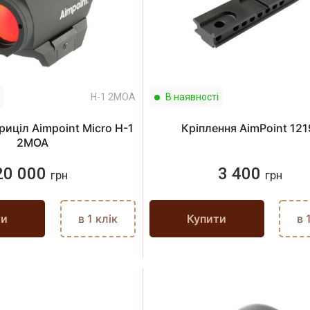
H-1 2МОА
В наявності
риціл Aimpoint Micro H-1
Кріплення AimPoint 12
2МОА
20 000
3 400
грн
грн
ти
в 1 клік
Купити
в 