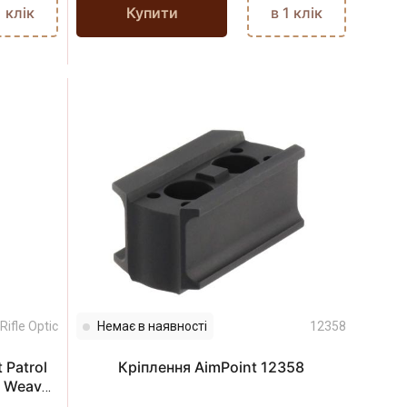
1 клік
Купити
в 1 клік
Rifle Optic
Немає в наявності
12358
 Patrol
Кріплення AimPoint 12358
а Weaver