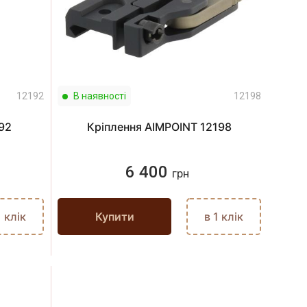
12192
В наявності
12198
192
Кріплення AIMPOINT 12198
6 400
грн
1 клік
Купити
в 1 клік