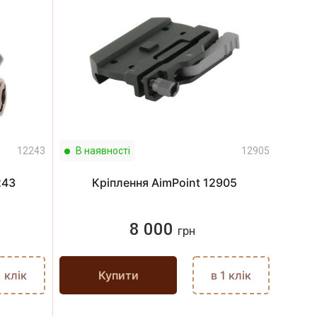
12243
В наявності
12905
243
Кріплення AimPoint 12905
8 000
грн
1 клік
Купити
в 1 клік