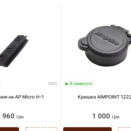
2845
В наявності
ння на AP Micro H-1
Кришка AIMPOINT 122
960
1 000
грн
грн