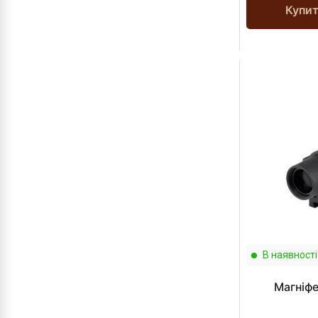
Купи
В наявності
Магніфе