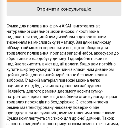
Отримати консультацію
Сумка для полювання фірми АКАН виготовлена з
натуральної сідельної шкіри високої якості. Вона
виділяється традиційним дизайном з декоративним
тисненням на мисливську тематику. Завдяки великому
об’єму в ній можна переносити все, що необхідно для
тривалого полювання: припаси запасні набої, аксесуари до
зброї і звісно ж, здобуту дичину. Гідрофобне покриття
надійно захистить вміст від дії вологи. Якщо вам потрібно
купити шкіряну сумку для дичини з класичним дизайном,
цей міцний і довговічний виріб стане безпомилковим
вибором. Гладкий матеріал поверхні можна легко
відчистити від будь-яких натуральних забруднень.
Наявність довгого ременя дає змогу носити сумку-
патронташ через плече, що особливо стане у нагоді в разі
тривалих переходів по бездоріжжю. Зі сторони плеча
ремінь має текстуровану нековзну поверхню. Він
приєднується до сумки міцними металевими заклепками.
Сумка комплектується сіткою для дрібної дичини. Також
ззовні на лицевій стороні присутні вісім ременів з кільцями,