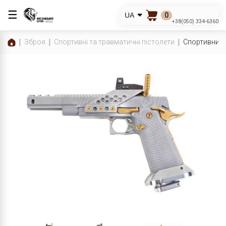
☰
0
UA
+38(050) 334-6360
Зброя
Спортивні та травматичні пістолети
Спортивний пі