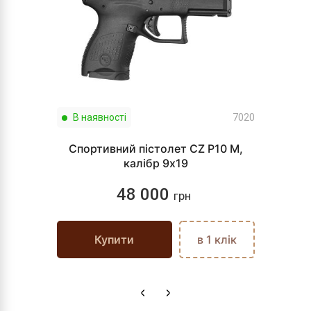
В наявності
7020
Спортивний пістолет CZ P10 M,
калібр 9х19
48 000
грн
Купити
в 1 клік