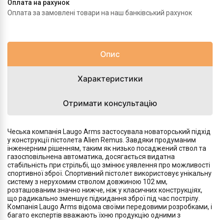
Оплата на рахунок
Оплата за замовлені товари на наш банківський рахунок
Опис
Характеристики
Отримати консультацію
Чеська компанія Laugo Arms застосувала новаторський підхід
у конструкції пістолета Alien Remus. Завдяки продуманим
інженерним рішенням, таким як низько посаджений ствол та
газосповільнена автоматика, досягається видатна
стабільність при стрільбі, що змінює уявлення про можливості
спортивної зброї. Спортивний пістолет використовує унікальну
систему з нерухомим стволом довжиною 102 мм,
розташованим значно нижче, ніж у класичних конструкціях,
що радикально зменшує підкидання зброї під час пострілу.
Компанія Laugo Arms відома своїми передовими розробками, і
багато експертів вважають їхню продукцію одними з