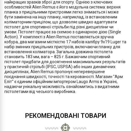
найкращих зразків зброї для спорту. Однією з ключових
особливостей Alien Remus є його модульна система: верхня
планка з прицільними пристроями легко знімається і може
бути замінена на іншу планку, наприклад, із встановленим
коліматорним прицілом, що дозволяє швидко адаптувати
пістолет для спортивної стрільби під різні дисципліни чи
умови. Пістолет працює за схемою з одинарною дією (Single
Action). У комплекті з Alien Remus поставляється зручна
кобура, два магазини місткістю 17 набоїв калібру 9x19 Luger та
набір змінних прицільних пристроїв, включаючи планку для
встановлення коліматора. Загальна довжина пістолета
становить 183 мм, вага – 825 г. Бажаючим спортивний
пістолет придбати для досягнення максимальних результатів
у практичній стрільбі (IPSC, USPSA) або інших динамічних
дисциплінах, Alien Remus пропонує неперевершене
поєднання швидкості, точності та керованості. Магазин "Арм
Еліт" є єдиним офіційним імпортером Laugo Arms в Україні,
надаючи унікальну можливість ознайомитись з видатними
пістолетами від чеського виробника.
РЕКОМЕНДОВАНІ ТОВАРИ