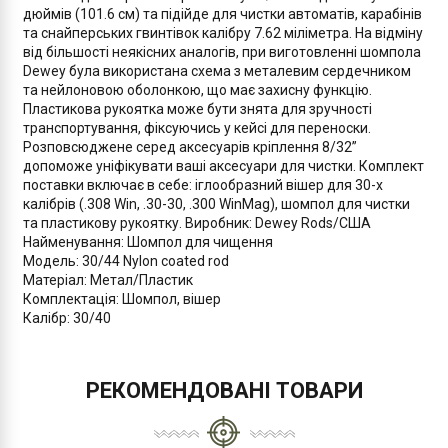
дюймів (101.6 см) та підійде для чистки автоматів, карабінів
та снайперських гвинтівок калібру 7.62 міліметра. На відміну
від більшості неякісних аналогів, при виготовленні шомпола
Dewey була використана схема з металевим сердечником
та нейлоновою оболонкою, що має захисну функцію.
Пластикова рукоятка може бути знята для зручності
транспортування, фіксуючись у кейсі для переноски.
Розповсюджене серед аксесуарів кріплення 8/32”
допоможе уніфікувати ваші аксесуари для чистки. Комплект
поставки включає в себе: іглообразний вішер для 30-х
калібрів (.308 Win, .30-30, .300 WinMag), шомпол для чистки
та пластикову рукоятку.
Виробник: Dewey Rods/США
Найменування: Шомпол для чищення
Модель: 30/44 Nylon coated rod
Матеріал: Метал/Пластик
Комплектація: Шомпол, вішер
Калібр: 30/40
РЕКОМЕНДОВАНІ ТОВАРИ