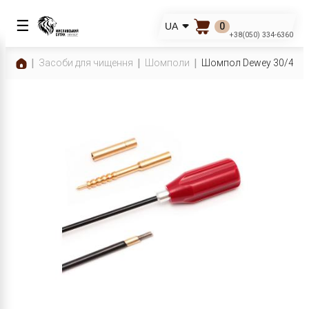
☰
0
UA
+38(050) 334-6360
Засоби для чищення
Шомполи
Шомпол Dewey 30/40