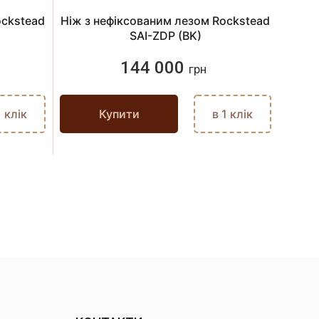
ockstead
Ніж з нефіксованим лезом Rockstead
SAI-ZDP (BK)
144 000
грн
1 клік
Купити
в 1 клік