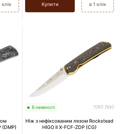
1 клік
Купити
в 1 клік
В наявності
7797-7597
зом
Ніж з нефіксованим лезом Rockstead
P (DMP)
HIGO II X-FCF-ZDP (CG)