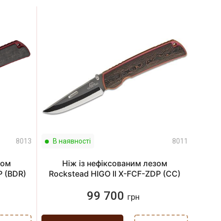
8013
В наявності
8011
зом
Ніж із нефіксованим лезом
P (BDR)
Rockstead HIGO II X-FCF-ZDP (CC)
99 700
грн