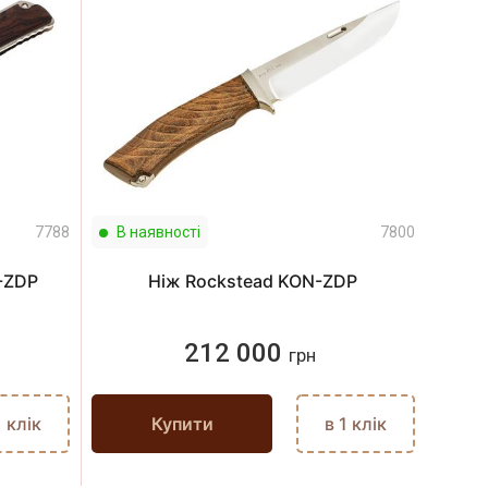
7788
В наявності
7800
W-ZDP
Ніж Rockstead KON-ZDP
212 000
грн
1 клік
Купити
в 1 клік