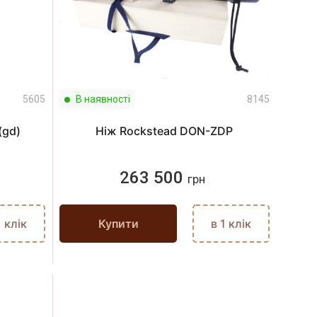
5605
В наявності
8145
(gd)
Ніж Rockstead DON-ZDP
263 500
грн
1 клік
Купити
в 1 клік