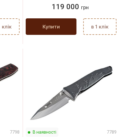
119 000
грн
1 клік
Купити
в 1 клік
7798
В наявності
7789