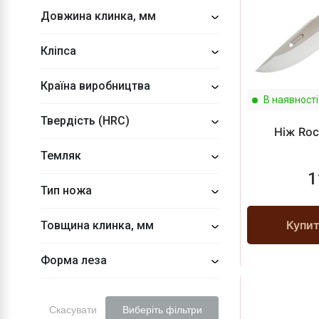
Довжина клинка, мм
Кліпса
Країна виробництва
В наявності
Твердість (HRC)
Ніж Roc
Темляк
1
Тип ножа
Купи
Товщина клинка, мм
Форма леза
Скасувати
Виберіть фільтри