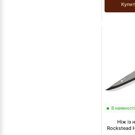
Купи
В наявності
Ніж із
Rockstead 