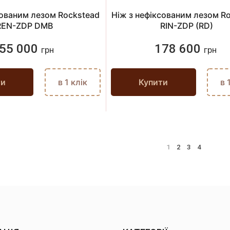
сованим лезом Rockstead
Ніж з нефіксованим лезом R
REN-ZDP DMB
RIN-ZDP (RD)
55 000
178 600
грн
грн
ти
в 1 клік
Купити
в 
1
2
3
4