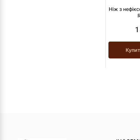
Ніж з нефік
1
Купи