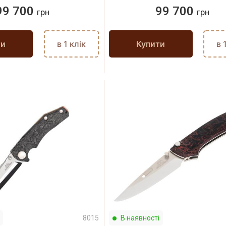
99 700
99 700
грн
грн
ти
в 1 клік
Купити
в 
8015
В наявності