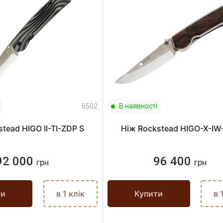
6502
В наявності
tead HIGO II-TI-ZDP S
Ніж Rockstead HIGO-X-I
92 000
96 400
грн
грн
ти
в 1 клік
Купити
в 