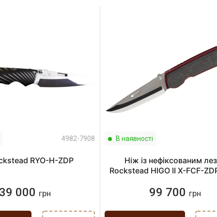
4982-7908
В наявності
ckstead RYO-H-ZDP
Ніж із нефіксованим ле
Rockstead HIGO II X-FCF-ZD
39 000
99 700
грн
грн