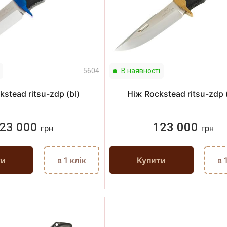
5604
В наявності
kstead ritsu-zdp (bl)
Ніж Rockstead ritsu-zdp 
23 000
123 000
грн
грн
ти
в 1 клік
Купити
в 