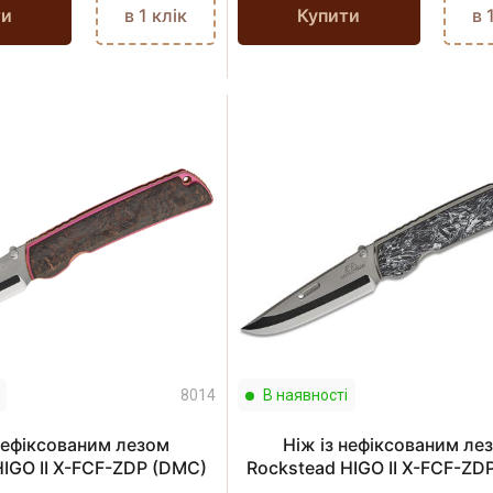
ти
в 1 клік
Купити
в 
8014
В наявності
 нефіксованим лезом
Ніж із нефіксованим ле
HIGO II X-FCF-ZDP (DMC)
Rockstead HIGO II X-FCF-ZD