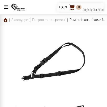
☰
0
UA
+38(050) 334-6360
Аксесуари
Патронташ та ремені
Ремінь із антабками M