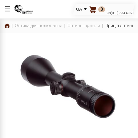
☰
0
UA
+38(050) 334-6360
Оптика для полювання
Оптичні приціли
Приціл оптични