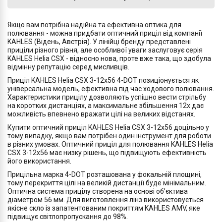
Якщо вам потрібна надійна та ефективна оптика для
полювання - можна придбати оптичний приціл від компанії
KAHLES (Відень, Австрія). У лінійці бренду представлені
приціли різного рівня, але особливої уваги заслуговує серія
KAHLES Helia CSX - відносно нова, проте вже така, що здобула
відмінну репутацію серед мисливців.
Приціл KAHLES Helia CSX 3-12x56 4-DOT позиціонується як
універсальна модель, ефективна під час ходового полювання.
Характеристики прицілу дозволяють успішно вести стрільбу
на коротких дистанціях, а максимальне збільшення 12х дає
можливість впевнено вражати цілі на великих відстанях.
Купити оптичний приціл KAHLES Helia CSX 3-12x56 доцільно у
тому випадку, якщо вам потрібен один інструмент для роботи
в різних умовах. Оптичний приціл для полювання KAHLES Helia
CSX 3-12x56 має низку рішень, що підвищують ефективність
його використання.
Прицільна марка 4-DOT розташована у фокальній площині,
тому перекриття цілі на великій дистанції буде мінімальним.
Оптична система прицілу створена на основі об’єктива
діаметром 56 мм. Для виготовлення лінз використовується
якісне скло із запатентованим покриттям KAHLES AMV, яке
підвищує світлопропускання до 98%.