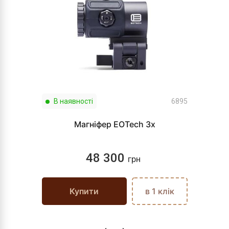
В наявності
6895
Магніфер EOTech 3x
48 300
грн
Купити
в 1 клік