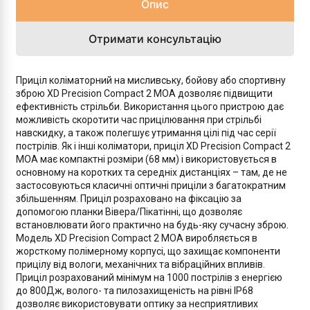
Опис
Отримати консультацію
Приціл коліматорний на мисливську, бойову або спортивну
зброю XD Precision Compact 2 MOA дозволяє підвищити
ефективність стрільби. Використання цього пристрою дає
можливість скоротити час прицілювання при стрільбі
навскидку, а також полегшує утримання цілі під час серії
пострілів. Як і інші коліматори, приціл XD Precision Compact 2
MOA має компактні розміри (68 мм) і використовується в
основному на коротких та середніх дистанціях – там, де не
застосовуються класичні оптичні приціли з багатократним
збільшенням. Приціл розраховано на фіксацію за
допомогою планки Вівера/Пікатінні, що дозволяє
встановлювати його практично на будь-яку сучасну зброю.
Модель XD Precision Compact 2 MOA виробляється в
жорсткому полімерному корпусі, що захищає компоненти
прицілу від вологи, механічних та вібраційних впливів.
Приціл розрахований мінімум на 1000 пострілів з енергією
до 800Дж, волого- та пилозахищеність на рівні IP68
дозволяє використовувати оптику за несприятливих