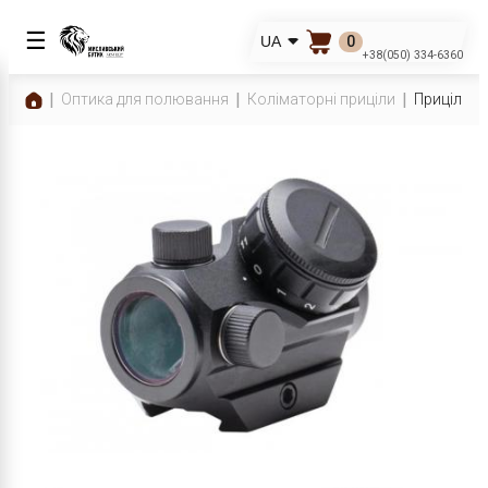
☰
0
UA
+38(050) 334-6360
Оптика для полювання
Коліматорні приціли
Приціл ко