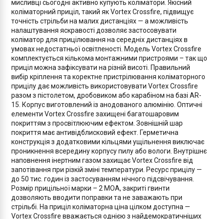
мисливці сьогодні активно купують коліматори. Якісний
коліматорний приціл, такий як Vortex Crossfire, підвищує
точність стрільби на малих дистанціях — а можливість
налаштування яскравості дозволяє застосовувати
коліматор для прицілювання на середніх дистанціях в
умовах недостатньої освітленості. Модель Vortex Crossfire
комплектується кількома монтажними пристроями – так що
приціл можна зафіксувати на різній висоті. Правильний
вибір кріплення та коректне пристрілювання коліматорного
прицілу дає можливість використовувати Vortex Crossfire
разом з пістолетом, дробовиком або карабіном на базі AR-
15. Корпус виготовлений із анодованого алюмінію. Оптичні
елементи Vortex Crossfire захищені багатошаровим
покриттям з просвітлюючим ефектом. Зовнішній шар
покриття має антивідблисковий ефект. Герметична
конструкція з додатковими кільцями ущільнення виключає
проникнення всередину корпусу пилу або вологи. Внутрішнє
наповнення інертним газом захищає Vortex Crossfire від
запотівання при різкій зміні температури. Ресурс прицілу —
до 50 тис. годин із застосуванням нічного підсвічування.
Розмір прицільної марки – 2 MOA, закриті гвинти
дозволяють вводити поправки та не заважають при
стрільбі. На приціл коліматорна ціна цілком доступна —
Vortex Crossfire вважається однією з найдемократичніших