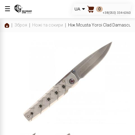
☰
0
UA
+38(050) 334-6360
Зброя
Ножі та сокири
Ніж Mcusta Yoroi Clad Damascu