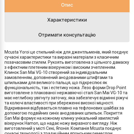
Опис
Характеристики
Отримати консультацію
Mcusta Yoroi це стильний ніж для джентльменів, який поєднує
сучасні характеристики та виразні матеріали з класичним
позачасовим стилем. Рукоять виготовлена з цільного дамаску
з ефектним плетеним візерунком і високим зчепленням.
Клинок San Mai VG-10 створений за індивідуальним
замовленням, доповнений анодованими штифтами та
шпильками для великого пальця, що підкреслює як
функціональність, так і естетику ножа. Лезо форми Drop Point
виготовлене з плакованої нержавіючої сталі San Mai VG-10 та
має неглибоку увігнуту заточку, яка забезпечує відмінні ріжучі
та колючі властивості при збереженні високої міцності.
Відкривання відбувається плавно на тефлонових шайбах за
допомогою подвійних синіх анодованих шпильок. Покриття
San Mai формує на кожному клинку унікальний хвилястий
візерунок Hamon, що надає ножу виразного вигляду. Ніж
виготовлений у місті Секі, Японія. Компанія Mcusta поєднує
сучасні технології з традиційним японським ремеслом,