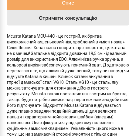
Опис
Отримати консультацію
Mcusta Katana MCU-44C - це гострий, як бритва,
високоякісний кишеньковий ніж, зроблений в «місті ножів»
Секи, Японія. Хоча назва говорить про зворотне, ця катана
не є мечем! Загальна відкрита довжина 19,5 см - ідеальний
розмір для використання EDC. Алюмінієва ручка зручна, а
кольорові вирізи забезпечують приємний хват. Додатковою
перевагою є те, що алюміній дуже легкий, тому ви навряд чи
відчуєте Katana в кишені. Клинок катани викуваний з
гпрної дамаської сталі VG10. Сталь VG10 - це сталь, яку
можна заточувати для отримання дійсно гострого
результату. Mcusta також поставляє ніж гострим як бритва,
так що буде потрібно якийсь час, перш ніж вам знадобиться
його підточувати. Відкриття Mcusta Katana відбувається
дуже плавно завдяки подвійній шпильці для великого
пальця і ​​характерним нейлоновим шайбам (кілецям)
навколо осі. Лезо фіксується у відкритому положенні
суцільним замком-вкладишем. Унікальність цього ножа в
тому, що на замикаючій стороні рукоятки є тільки один