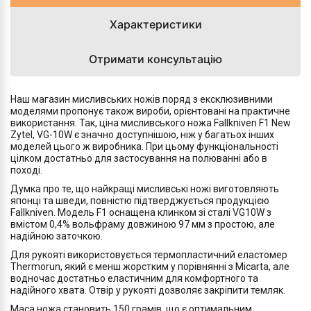
Характеристики
Отримати консультацію
Наш магазин мисливських ножів поряд з ексклюзивними
моделями пропонує також вироби, орієнтовані на практичне
використання. Так, ціна мисливського ножа Fallkniven F1 New
Zytel, VG-10W є значно доступнішою, ніж у багатьох інших
моделей цього ж виробника. При цьому функціональності
цілком достатньо для застосування на полюванні або в
поході.
Думка про те, що найкращі мисливські ножі виготовляють
японці та шведи, повністю підтверджується продукцією
Fallkniven. Модель F1 оснащена клинком зі сталі VG10W з
вмістом 0,4% вольфраму довжиною 97 мм з простою, але
надійною заточкою.
Для рукояті використовується термопластичний еластомер
Thermorun, який є менш жорстким у порівнянні з Micarta, але
водночас достатньо еластичним для комфортного та
надійного хвата. Отвір у рукояті дозволяє закріпити темляк.
Маса ножа становить 150 грамів, що є оптимальним