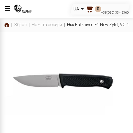
☰
0
UA
+38(050) 334-6360
Зброя
Ножі та сокири
Ніж Fallkniven F1 New Zytel, VG-1