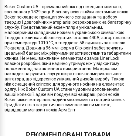
Boker Custom UA - преміальний ніж від німецької компанії,
заснованої у 1829 році. В основу всієї лінійки кастомних ножів
Boker покладено принцип ручного складання та добору
твердих і довговічних матеріалів, розрахованих на багаторічну
службу. Представлений екземпляр є унікальним,
малосерійним складаним ножем з українською символікою.
Твердість клинка забезпечується сталлю 440A, загартованою
при температурі 1010 °C, з твердістю 58 одиниць за шкалою
Роквелла. Довжина 96 мм і форма Clip-point забезпечують
ідеальний баланс між ріжучими властивостями та габаритами
клинка. Не менш важливим елементом є замок Liner Lock
власної розробки, який надійно утримує ніж у відкритому
положенні під час активного використання. Матеріалом
накладок на рукоять слугує шкіра північноамериканського
алігатора, що підкреслює унікальний дизайн виробу. Також
ніж оснащений кліпсою для зручного носіння на елементах
одягу. Ніж Boker Custom UA стане чудовим доповненням
вашої колекції, адже він поєднує всі найкращі риси ножів
Boker: якісні матеріали, надійні механізми та гострий клинок.
Придбати ніж з патріотичною символікою ви можете,
відвідавши магазин ножів Арм Еліт.
РЕКОМЕНДОВАНІ ТОВАРИ