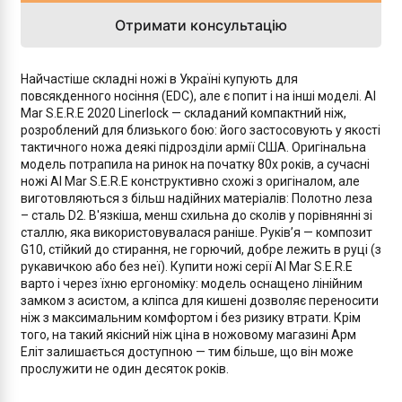
Отримати консультацію
Найчастіше складні ножі в Україні купують для
повсякденного носіння (EDC), але є попит і на інші моделі. Al
Mar S.E.R.E 2020 Linerlock — складаний компактний ніж,
розроблений для близького бою: його застосовують у якості
тактичного ножа деякі підрозділи армії США. Оригінальна
модель потрапила на ринок на початку 80х років, а сучасні
ножі Al Mar S.E.R.E конструктивно схожі з оригіналом, але
виготовляються з більш надійних матеріалів: Полотно леза
– сталь D2. В'язкіша, менш схильна до сколів у порівнянні зі
сталлю, яка використовувалася раніше. Руків’я — композит
G10, стійкий до стирання, не горючий, добре лежить в руці (з
рукавичкою або без неї). Купити ножі серії Al Mar S.E.R.E
варто і через їхню ергономіку: модель оснащено лінійним
замком з асистом, а кліпса для кишені дозволяє переносити
ніж з максимальним комфортом і без ризику втрати. Крім
того, на такий якісний ніж ціна в ножовому магазині Арм
Еліт залишається доступною — тим більше, що він може
прослужити не один десяток років.