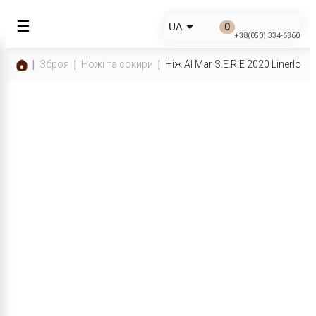
☰
0
UA
+38(050) 334-6360
Зброя
Ножі та сокири
Ніж Al Mar S.E.R.E 2020 Linerlock