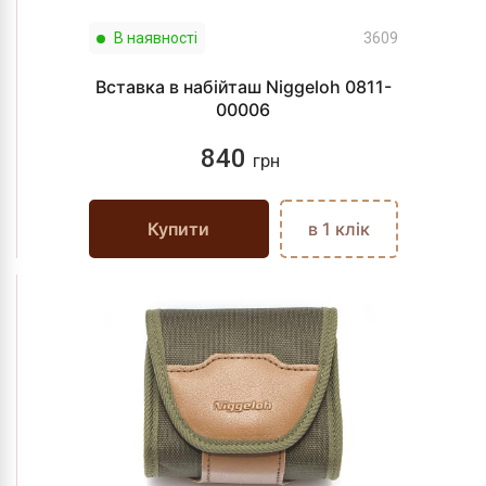
В наявності
3609
Вставка в набійташ Niggeloh 0811-
00006
840
грн
Купити
в 1 клік