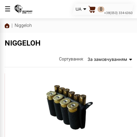
☰
0
UA
+38(050) 334-6360
Niggeloh
NIGGELOH
Сортування:
За замовчуванням