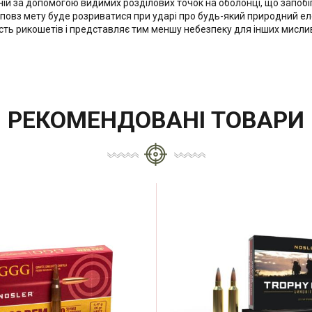
аній за допомогою видимих розділових точок на оболонці, що запо
л повз мету буде розриватися при ударі про будь-який природний елем
сть рикошетів і представляє тим меншу небезпеку для інших мислив
РЕКОМЕНДОВАНІ ТОВАРИ