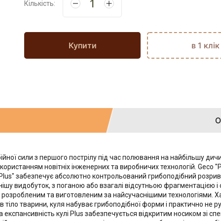
Кількість:
Купити
в 1 клік
О
ійної сили з першого пострілу під час полювання на найбільшу дич
користанням новітніх інженерних та виробничих технологій. Geco "
"Plus" забезпечує абсолютно контрольований грибоподібний розрив
ішу видобуток, з поганою або взагалі відсутньою фрагментацією і
сом, розробленим та виготовленим за найсучаснішими технологіями
 в тіло тварини, куля набуває грибоподібної форми і практично не
на експансивність кулі Plus забезпечується відкритим носиком зі с