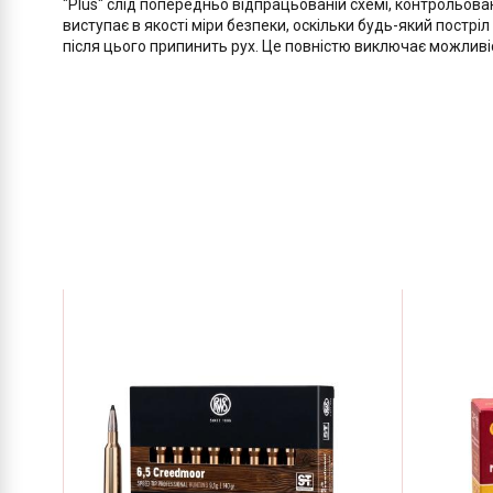
"Plus" слід попередньо відпрацьованій схемі, контрольов
виступає в якості міри безпеки, оскільки будь-який пострі
після цього припинить рух. Це повністю виключає можливі