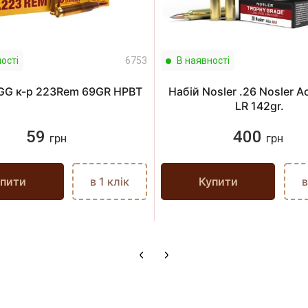
ості
6753
В наявності
GG к-р 223Rem 69GR HPBT
Набій Nosler .26 Nosler 
LR 142gr.
59
400
грн
грн
пити
в 1 клік
Купити
в