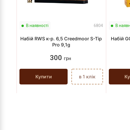
В наявності
6804
В наявн
Набій RWS к-р. 6,5 Creedmoor S-Tip
Набій G
Pro 9,1g
300
грн
Купити
в 1 клік
Ку