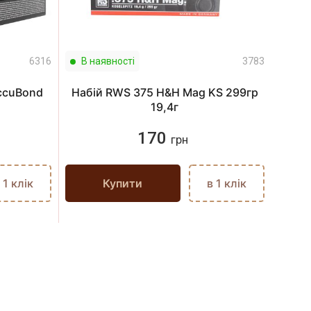
6316
В наявності
3783
В н
AccuBond
Набій RWS 375 H&H Mag KS 299гр
Набі
19,4г
170
грн
 1 клік
Купити
в 1 клік