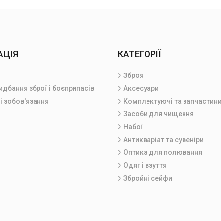
АЦІЯ
КАТЕГОРІЇ
Зброя
идбання зброї і боєприпасів
Аксесуари
і зобов'язання
Комплектуючі та запчастин
Засоби для чищення
Набої
Антикваріат та сувеніри
Оптика для полювання
Одяг і взуття
Збройні сейфи