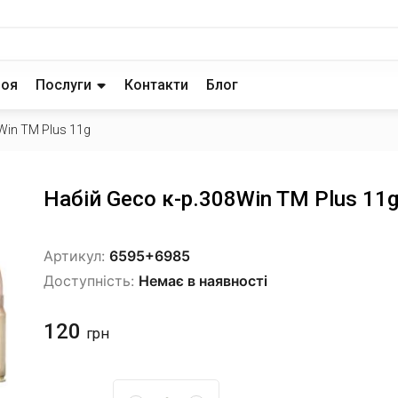
роя
Послуги
Контакти
Блог
Win TM Plus 11g
Набій Geco к-р.308Win TM Plus 11
Артикул:
6595+6985
Доступність:
Немає в наявності
120
грн