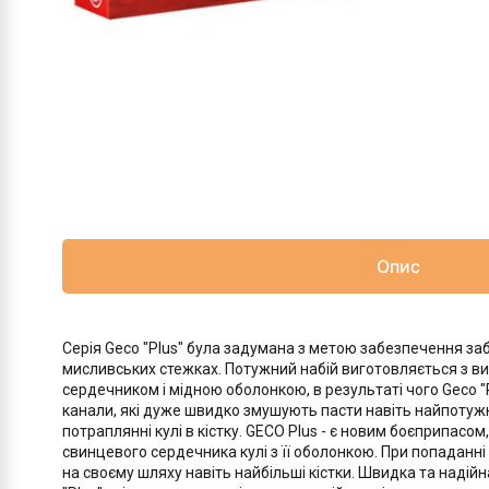
Опис
Серія Geco "Plus" була задумана з метою забезпечення заб
мисливських стежках. Потужний набій виготовляється з ви
сердечником і мідною оболонкою, в результаті чого Geco 
канали, які дуже швидко змушують пасти навіть найпотужн
потраплянні кулі в кістку. GECO Plus - є новим боєприпа
свинцевого сердечника кулі з її оболонкою. При попаданні
на своєму шляху навіть найбільші кістки. Швидка та надій