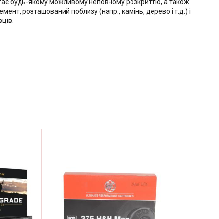
бігає будь-якому можливому неповному розкриттю, а також
ент, розташований поблизу (напр., камінь, дерево і т.д.) і
ців.