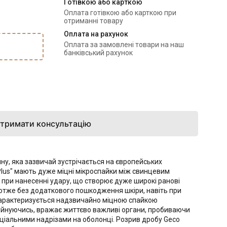
Готівкою або карткою
Оплата готівкою або карткою при 
отриманні товару
Оплата на рахунок
Оплата за замовлені товари на наш 
банківський рахунок
тримати консультацію
ину, яка зазвичай зустрічається на європейських
Plus" мають дуже міцні мікроспайки між свинцевим
 при нанесенні удару, що створює дуже широкі ранові
 отже без додаткового пошкодження шкіри, навіть при
. Характеризується надзвичайно міцною спайкою
 руйнуючись, вражає життєво важливі органи, пробиваючи
пеціальними надрізами на оболонці. Розрив дробу Geco