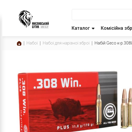
Каталог
Комісійна зб
Набої
Набої для нарізної зброї
Набій Geco к-р.308