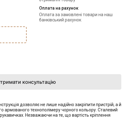
Оплата на рахунок
Оплата за замовлені товари на наш
банківський рахунок
тримати консультацію
струкція дозволяє не лише надійно закріпити пристрій, а й
ого армованого технополімеру чорного кольору. Сталевий
рукавичках. Незважаючи на те, що вартість кріплення