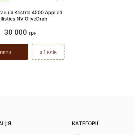
нція Kestrel 4500 Applied
llistics NV OliveDrab
30 000
грн
пити
в 1 клік
АЦІЯ
КАТЕГОРІЇ