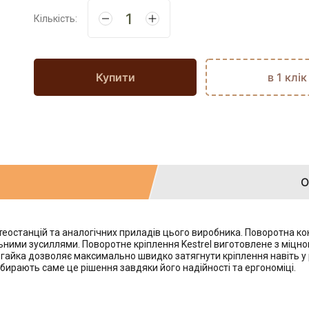
Кількість:
Купити
в 1 клік
О
теостанцій та аналогічних приладів цього виробника. Поворотна кон
ьними зусиллями. Поворотне кріплення Kestrel виготовлене з міцн
а гайка дозволяє максимально швидко затягнути кріплення навіть у 
обирають саме це рішення завдяки його надійності та ергономіці.