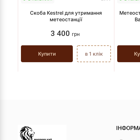
Скоба Kestrel для утримання
Метеоста
метеостанції
Ba
3 400
грн
Купити
в 1 клік
Ку
ІНФОРМ