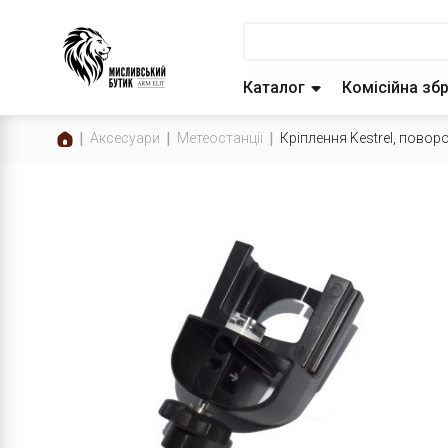
Каталог
Комісійна зб
Аксесуари
Метеостанції
Кріплення Kestrel, повор