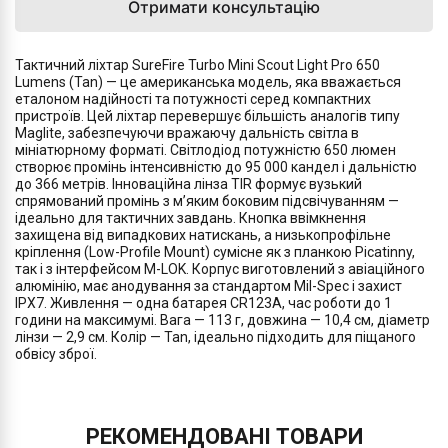
Отримати консультацію
Тактичний ліхтар SureFire Turbo Mini Scout Light Pro 650
Lumens (Tan) — це американська модель, яка вважається
еталоном надійності та потужності серед компактних
пристроїв. Цей ліхтар перевершує більшість аналогів типу
Maglite, забезпечуючи вражаючу дальність світла в
мініатюрному форматі. Світлодіод потужністю 650 люмен
створює промінь інтенсивністю до 95 000 кандел і дальністю
до 366 метрів. Інноваційна лінза TIR формує вузький
спрямований промінь з м’яким боковим підсвічуванням —
ідеально для тактичних завдань. Кнопка ввімкнення
захищена від випадкових натискань, а низькопрофільне
кріплення (Low-Profile Mount) сумісне як з планкою Picatinny,
так і з інтерфейсом M-LOK. Корпус виготовлений з авіаційного
алюмінію, має анодування за стандартом Mil-Spec і захист
IPX7. Живлення — одна батарея CR123A, час роботи до 1
години на максимумі. Вага — 113 г, довжина — 10,4 см, діаметр
лінзи — 2,9 см. Колір — Tan, ідеально підходить для піщаного
обвісу зброї.
РЕКОМЕНДОВАНІ ТОВАРИ