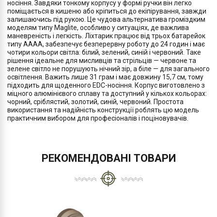
носіння. Завдяки тонкому корпусу у формі ручки він легко
поміщається в кишеню або кріпиться до екіпірування, завжди
залишаючись під рукою. Це чудова альтернатива громіздким
моделям типу Maglite, особливо у ситуаціях, де важлива
маневреність і легкість. Ліхтарик працює від трьох батарейок
типу AAAA, забезпечує безперервну роботу до 24 годин і має
чотири кольори світла: білий, зелений, синій і червоний. Таке
рішення ідеальне для мисливців та стрільців — червоне та
зелене світло не порушують нічний зір, а біле — для загального
освітлення. Важить лише 31 грам і має довжину 15,7 см, тому
підходить для щоденного EDC-носіння. Корпус виготовлено з
міцного алюмінієвого сплаву та доступний у кількох кольорах:
чорний, сріблястий, золотий, синій, червоний. Простота
використання та надійність конструкції роблять цю модель
практичним вибором для професіоналів і поціновувачів.
РЕКОМЕНДОВАНІ ТОВАРИ