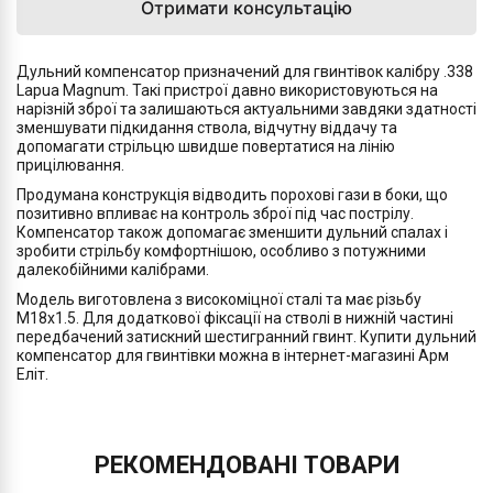
Отримати консультацію
Дульний компенсатор призначений для гвинтівок калібру .338
Lapua Magnum. Такі пристрої давно використовуються на
нарізній зброї та залишаються актуальними завдяки здатності
зменшувати підкидання ствола, відчутну віддачу та
допомагати стрільцю швидше повертатися на лінію
прицілювання.
Продумана конструкція відводить порохові гази в боки, що
позитивно впливає на контроль зброї під час пострілу.
Компенсатор також допомагає зменшити дульний спалах і
зробити стрільбу комфортнішою, особливо з потужними
далекобійними калібрами.
Модель виготовлена з високоміцної сталі та має різьбу
М18х1.5. Для додаткової фіксації на стволі в нижній частині
передбачений затискний шестигранний гвинт. Купити дульний
компенсатор для гвинтівки можна в інтернет-магазині Арм
Еліт.
РЕКОМЕНДОВАНІ ТОВАРИ