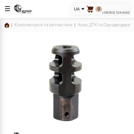
☰
0
UA
+38(050) 334-6360
Комплектуючі та запчастини
Чоки, ДТК та Саундмодерат