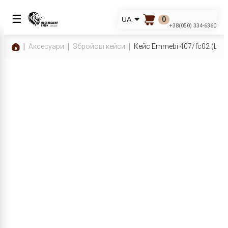
☰
0
UA
+38(050) 334-6360
Аксесуари
Збройові кейси
Кейс Emmebi 407/fc02 (Шкір